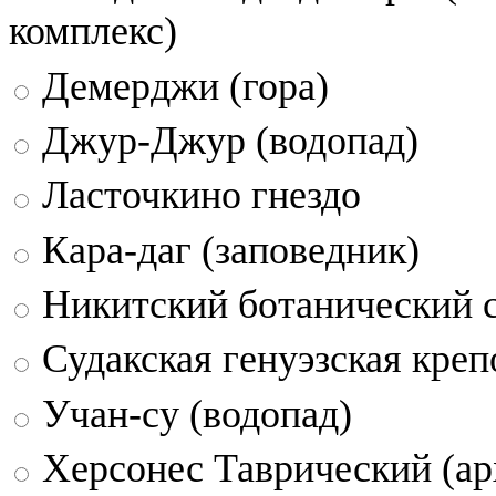
комплекс)
Демерджи (гора)
Джур-Джур (водопад)
Ласточкино гнездо
Кара-даг (заповедник)
Никитский ботанический 
Судакская генуэзская креп
Учан-су (водопад)
Херсонес Таврический (ар