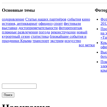
Основные темы
Фото
оздоровление
Статьи наших партнёров
события
кино
Фот
история, антиквариат
официоз
спорт
фестивали
201
выставки
достопримечательности
фоторепортаж
Про
пляжные развлечения
погода
реконструкции
новый
на 
курортный сезон
статистика
ближайшие события и
«Та
праздники Крыма
транспорт
экстрим
искусство
Кры
все метки
офи
Выс
бот
Пок
эле
кры