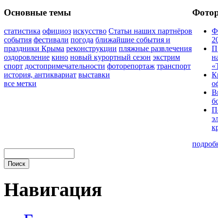
Основные темы
Фото
статистика
официоз
искусство
Статьи наших партнёров
Ф
события
фестивали
погода
ближайшие события и
2
праздники Крыма
реконструкции
пляжные развлечения
П
оздоровление
кино
новый курортный сезон
экстрим
н
спорт
достопримечательности
фоторепортаж
транспорт
«
история, антиквариат
выставки
К
все метки
о
В
б
П
э
к
подроб
Навигация