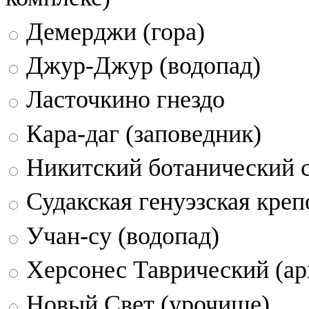
Демерджи (гора)
Джур-Джур (водопад)
Ласточкино гнездо
Кара-даг (заповедник)
Никитский ботанический 
Судакская генуэзская креп
Учан-су (водопад)
Херсонес Таврический (ар
Новый Свет (урочище)