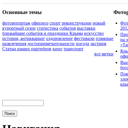
Основные темы
Фото
фоторепортаж
официоз
спорт
реконструкции
новый
Фот
курортный сезон
статистика
события
выставки
201
ближайшие события и праздники Крыма
искусство
Про
история, антиквариат
оздоровление
фестивали
пляжные
на 
развлечения
достопримечательности
погода
экстрим
«Та
Статьи наших партнёров
кино
транспорт
Кры
все метки
офи
Выс
бот
Пок
эле
кры