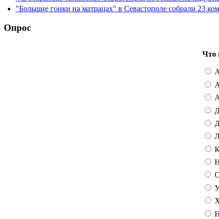
"Большие гонки на матрацах" в Севастополе собрали 23 ко
Опрос
Что 
А
А
А
Д
Д
Л
К
Н
С
У
Х
Н