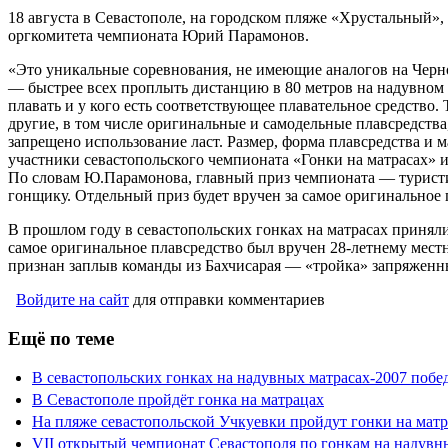
18 августа в Севастополе, на городском пляже «Хрустальный»
оргкомитета чемпионата Юрий Парамонов.
«Это уникальные соревнования, не имеющие аналогов на Чер
— быстрее всех проплыть дистанцию в 80 метров на надувном 
плавать и у кого есть соответствующее плавательное средство
другие, в том числе оригинальные и самодельные плавсредства
запрещено использование ласт. Размер, форма плавсредства и м
участники севастопольского чемпионата «Гонки на матрасах» 
По словам Ю.Парамонова, главный приз чемпионата — туристи
гонщику. Отдельный приз будет вручен за самое оригинальное
В прошлом году в севастопольских гонках на матрасах приняли
самое оригинальное плавсредство был вручен 28-летнему ме
признан заплыв команды из Бахчисарая — «тройка» запряженны
Войдите на сайт
для отправки комментариев
Ещё по теме
В севастопольских гонках на надувных матрасах-2007 побе
В Севастополе пройдёт гонка на матрацах
На пляже севастопольской Учкуевки пройдут гонки на матр
VII открытый чемпионат Севастополя по гонкам на надувн