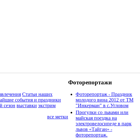
Фоторепортажи
звлечения
Статьи наших
Фоторепортаж - Праздник
айшие события и праздники
молодого вина 2012 от ТМ
й сезон
выставки
экстрим
"Инкерман" в с.Угловом
Прогулки cо львами или
все метки
майская поездка на
электровелосипеде в парк
львов «Тайган» -
фоторепортаж.