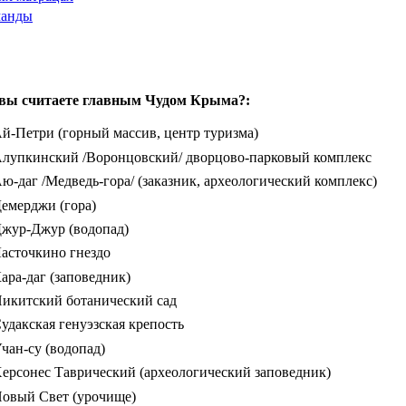
манды
вы считаете главным Чудом Крыма?:
й-Петри (горный массив, центр туризма)
лупкинский /Воронцовский/ дворцово-парковый комплекс
ю-даг /Медведь-гора/ (заказник, археологический комплекс)
емерджи (гора)
жур-Джур (водопад)
асточкино гнездо
ара-даг (заповедник)
икитский ботанический сад
удакская генуэзская крепость
чан-су (водопад)
ерсонес Таврический (археологический заповедник)
овый Свет (урочище)