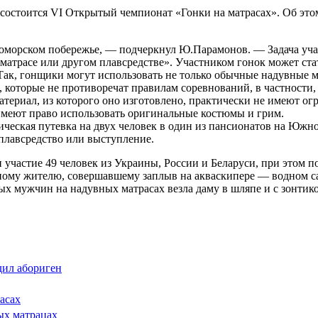
, состоится VI Открытый чемпионат «Гонки на матрасах». Об это
номорском побережье, — подчеркнул Ю.Парамонов. — Задача уч
матрасе или другом плавсредстве». Участником гонок может ста
. Так, гонщики могут использовать не только обычные надувные 
, которые не противоречат правилам соревнований, в частности,
атериал, из которого оно изготовлено, практически не имеют ог
имеют право использовать оригинальные костюмы и грим.
ческая путевка на двух человек в один из пансионатов на Южн
 плавсредство или выступление.
 участие 49 человек из Украины, России и Беларуси, при этом по
стному жителю, совершавшему заплыв на акваскипере — водном
х мужчин на надувных матрасах везла даму в шляпе и с зонтик
дил абориген
асах
ых матрацах