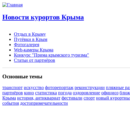
Новости курортов Крыма
Отдых в Крыму
Путёвки в Крым
Фотогалерея
Web-камеры Крыма
Конкурс "Прима крымского туризма"
Статьи от партнёров
Основные темы
транспорт
искусство
фоторепортаж
реконструкции
пляжные ра
партнёров
кино
статистика
погода
оздоровление
официоз
ближ
Крыма
история, антиквариат
фестивали
спорт
новый курортны
события
достопримечательности