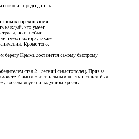
м сообщил председатель
астников соревнований
ть каждый, кто умеет
матрасы, но и любые
 не имеют мотора, также
раничений. Кроме того,
ом берегу Крыма достанется самому быстрому
бедителем стал 21-летний севастополец. Приз за
 самокате. Самым оригинальным выступлением был
ом, восседавшую на надувном кресле.