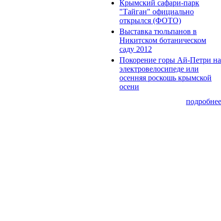
Крымский сафари-парк
"Тайган" официально
открылся (ФОТО)
Выставка тюльпанов в
Никитском ботаническом
саду 2012
Покорение горы Ай-Петри на
электровелосипеде или
осенняя роскошь крымской
осени
подробне