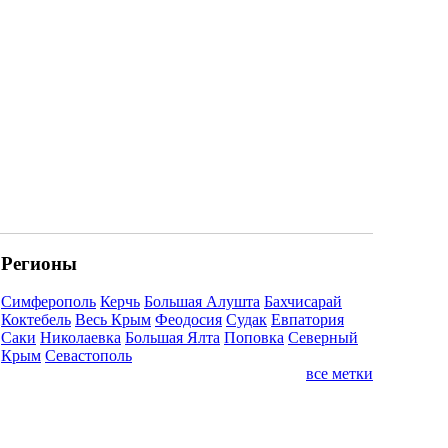
Регионы
Симферополь
Керчь
Большая Алушта
Бахчисарай
Коктебель
Весь Крым
Феодосия
Судак
Евпатория
Саки
Николаевка
Большая Ялта
Поповка
Северный
Крым
Севастополь
все метки