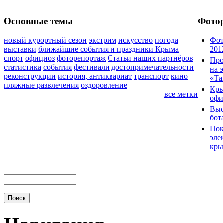
Основные темы
Фото
новый курортный сезон
экстрим
искусство
погода
Фот
выставки
ближайшие события и праздники Крыма
201
спорт
официоз
фоторепортаж
Статьи наших партнёров
Про
статистика
события
фестивали
достопримечательности
на 
реконструкции
история, антиквариат
транспорт
кино
«Та
пляжные развлечения
оздоровление
Кры
все метки
офи
Выс
бот
Пок
эле
кры