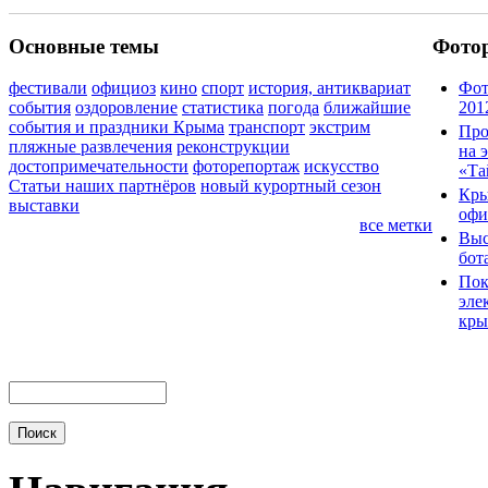
Основные темы
Фото
фестивали
официоз
кино
спорт
история, антиквариат
Фот
события
оздоровление
статистика
погода
ближайшие
201
события и праздники Крыма
транспорт
экстрим
Про
пляжные развлечения
реконструкции
на 
достопримечательности
фоторепортаж
искусство
«Та
Статьи наших партнёров
новый курортный сезон
Кры
выставки
офи
все метки
Выс
бот
Пок
эле
кры