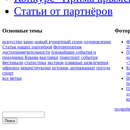
Статьи от партнёров
Основные темы
Фото
искусство
кино
новый курортный сезон
оздоровление
Ф
Статьи наших партнёров
фоторепортаж
2
достопримечательности
ближайшие события и
П
праздники Крыма
выставки
транспорт
события
н
фестивали
статистика
экстрим
пляжные развлечения
«
официоз
реконструкции
история, антиквариат
погода
К
спорт
о
все метки
В
б
П
э
к
подроб