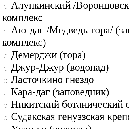
Алупкинский /Воронцовск
комплекс
Аю-даг /Медведь-гора/ (за
комплекс)
Демерджи (гора)
Джур-Джур (водопад)
Ласточкино гнездо
Кара-даг (заповедник)
Никитский ботанический 
Судакская генуэзская креп
Учан-су (водопад)