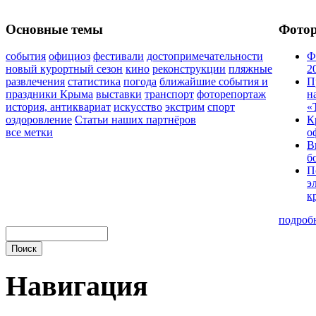
Основные темы
Фото
события
официоз
фестивали
достопримечательности
Ф
новый курортный сезон
кино
реконструкции
пляжные
2
развлечения
статистика
погода
ближайшие события и
П
праздники Крыма
выставки
транспорт
фоторепортаж
н
история, антиквариат
искусство
экстрим
спорт
«
оздоровление
Статьи наших партнёров
К
все метки
о
В
б
П
э
к
подроб
Навигация