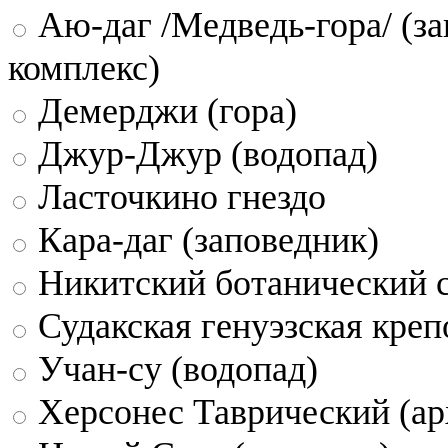
Аю-даг /Медведь-гора/ (за
комплекс)
Демерджи (гора)
Джур-Джур (водопад)
Ласточкино гнездо
Кара-даг (заповедник)
Никитский ботанический 
Судакская генуэзская креп
Учан-су (водопад)
Херсонес Таврический (ар