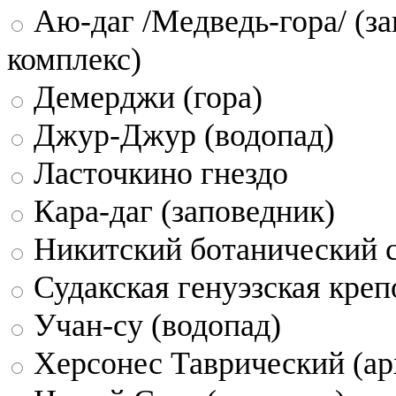
Аю-даг /Медведь-гора/ (за
комплекс)
Демерджи (гора)
Джур-Джур (водопад)
Ласточкино гнездо
Кара-даг (заповедник)
Никитский ботанический 
Судакская генуэзская креп
Учан-су (водопад)
Херсонес Таврический (ар