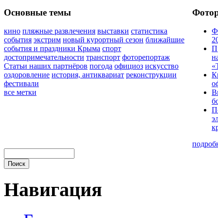
Основные темы
Фото
кино
пляжные развлечения
выставки
статистика
Ф
события
экстрим
новый курортный сезон
ближайшие
2
события и праздники Крыма
спорт
П
достопримечательности
транспорт
фоторепортаж
н
Статьи наших партнёров
погода
официоз
искусство
«
оздоровление
история, антиквариат
реконструкции
К
фестивали
о
все метки
В
б
П
э
к
подроб
Навигация