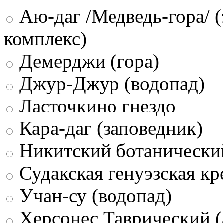
Аю-даг /Медведь-гора/ (
комплекс)
Демерджи (гора)
Джур-Джур (водопад)
Ласточкино гнездо
Кара-даг (заповедник)
Никитский ботанически
Судакская генуэзская кр
Учан-су (водопад)
Херсонес Таврический (