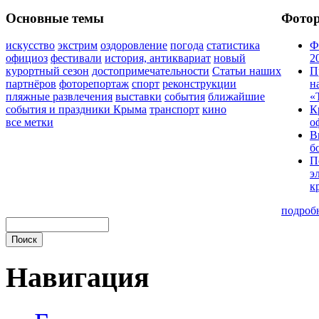
Основные темы
Фото
искусство
экстрим
оздоровление
погода
статистика
Ф
официоз
фестивали
история, антиквариат
новый
2
курортный сезон
достопримечательности
Статьи наших
П
партнёров
фоторепортаж
спорт
реконструкции
н
пляжные развлечения
выставки
события
ближайшие
«
события и праздники Крыма
транспорт
кино
К
все метки
о
В
б
П
э
к
подроб
Навигация