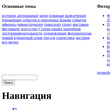
Основные темы
Фото
история, антиквариат
кино
пляжные развлечения
Ф
ближайшие события и праздники Крыма
события
2
официоз
реконструкции
транспорт
спорт
выставки
П
фестивали
искусство
Статьи наших партнёров
н
достопримечательности
оздоровление
фоторепортаж
«
новый курортный сезон
погода
статистика
экстрим
К
все метки
о
В
б
П
э
к
подроб
Навигация