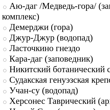
Аю-даг /Медведь-гора/ (за
комплекс)
Демерджи (гора)
Джур-Джур (водопад)
Ласточкино гнездо
Кара-даг (заповедник)
Никитский ботанический 
Судакская генуэзская креп
Учан-су (водопад)
Херсонес Таврический (ар