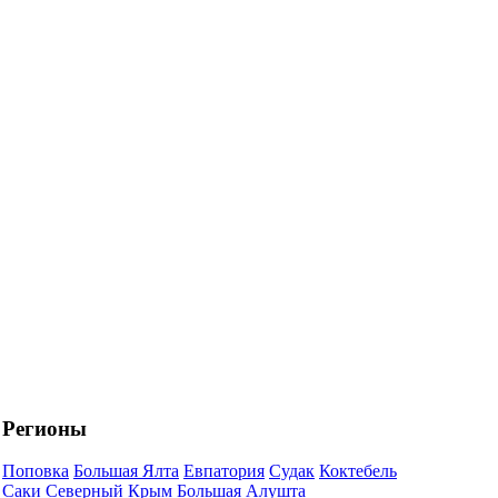
Регионы
Поповка
Большая Ялта
Евпатория
Судак
Коктебель
Саки
Северный Крым
Большая Алушта