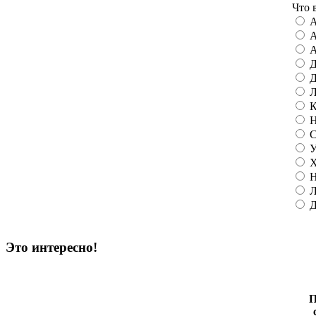
Что 
А
А
А
Д
Д
Л
К
Н
С
У
Х
Н
Л
Д
Это интересно!
П