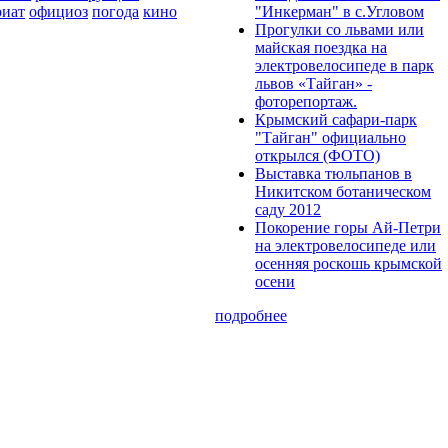
риат
официоз
погода
кино
"Инкерман" в с.Угловом
Прогулки cо львами или
майская поездка на
электровелосипеде в парк
львов «Тайган» -
фоторепортаж.
Крымский сафари-парк
"Тайган" официально
открылся (ФОТО)
Выставка тюльпанов в
Никитском ботаническом
саду 2012
Покорение горы Ай-Петри
на электровелосипеде или
осенняя роскошь крымской
осени
подробнее