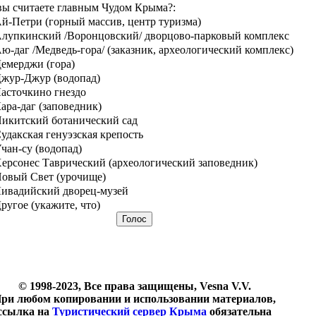
вы считаете главным Чудом Крыма?:
й-Петри (горный массив, центр туризма)
лупкинский /Воронцовский/ дворцово-парковый комплекс
ю-даг /Медведь-гора/ (заказник, археологический комплекс)
емерджи (гора)
жур-Джур (водопад)
асточкино гнездо
ара-даг (заповедник)
икитский ботанический сад
удакская генуэзская крепость
чан-су (водопад)
ерсонес Таврический (археологический заповедник)
овый Свет (урочище)
ивадийский дворец-музей
ругое (укажите, что)
© 1998-2023, Все права защищены, Vesna V.V.
ри любом копировании и использовании материалов,
ссылка на
Туристический сервер Крыма
обязательна