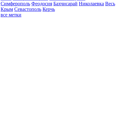
Симферополь
Феодосия
Бахчисарай
Николаевка
Весь
Крым
Севастополь
Керчь
все метки