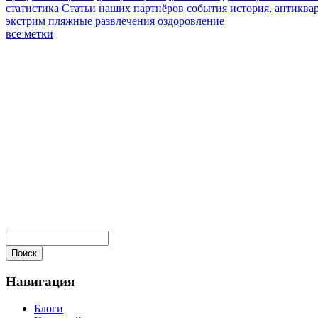
статистика
Статьи наших партнёров
события
история, антиква
экстрим
пляжные развлечения
оздоровление
все метки
Навигация
Блоги