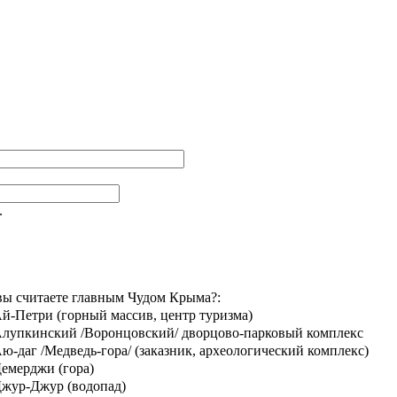
.
вы считаете главным Чудом Крыма?:
й-Петри (горный массив, центр туризма)
лупкинский /Воронцовский/ дворцово-парковый комплекс
ю-даг /Медведь-гора/ (заказник, археологический комплекс)
емерджи (гора)
жур-Джур (водопад)