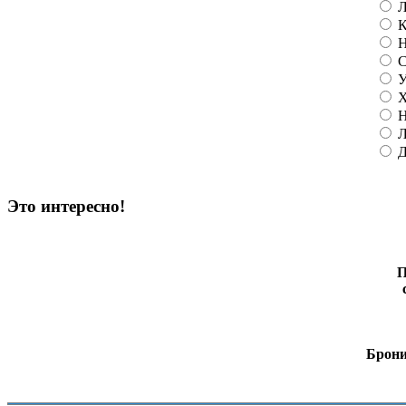
Л
К
Н
С
У
Х
Н
Л
Д
Это интересно!
П
Брони