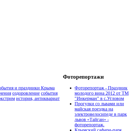
Фоторепортажи
обытия и праздники Крыма
Фоторепортаж - Праздник
чения
оздоровление
события
молодого вина 2012 от ТМ
экстрим
история, антиквариат
"Инкерман" в с.Угловом
Прогулки cо львами или
майская поездка на
электровелосипеде в парк
львов «Тайган» -
фоторепортаж.
Крымский сафари-парк