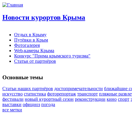
Новости курортов Крыма
Отдых в Крыму
Путёвки в Крым
Фотогалерея
Web-камеры Крыма
Конкурс "Прима крымского туризма"
Статьи от партнёров
Основные темы
Статьи наших партнёров
достопримечательности
ближайшие с
искусство
статистика
фоторепортаж
транспорт
пляжные развле
фестивали
новый курортный сезон
реконструкции
кино
спорт
выставки
официоз
погода
все метки