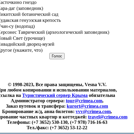
асточкино гнездо
ара-даг (заповедник)
икитский ботанический сад
удакская генуэзская крепость
чан-су (водопад)
ерсонес Таврический (археологический заповедник)
овый Свет (урочище)
ивадийский дворец-музей
ругое (укажите, что)
© 1998-2023, Все права защищены, Vesna V.V.
ри любом копировании и использовании материалов,
ссылка на
Туристический сервер Крыма
обязательна
Администратор сервера:
tour@crimea.com
,
Заказ путевок и трансфера:
kurort@crimea.com
Бронирование ж/д, авиа билетов:
vvv@crimea.com
,
рование частных квартир и коттеджей:
travel@crimea.com
Телефоны:
(+7 3652) 530-130, (+7 978) 716-16-63
Тел./факс:
(+7 3652) 53-12-22