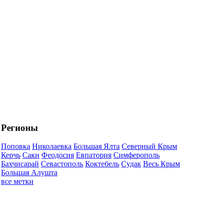
Регионы
Поповка
Николаевка
Большая Ялта
Северный Крым
Керчь
Саки
Феодосия
Евпатория
Симферополь
Бахчисарай
Севастополь
Коктебель
Судак
Весь Крым
Большая Алушта
все метки