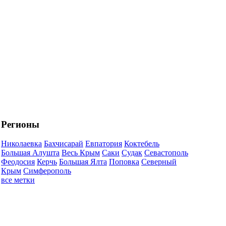
Регионы
Николаевка
Бахчисарай
Евпатория
Коктебель
Большая Алушта
Весь Крым
Саки
Судак
Севастополь
Феодосия
Керчь
Большая Ялта
Поповка
Северный
Крым
Симферополь
все метки