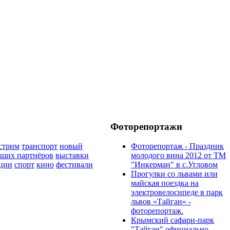
Фоторепортажи
стрим
транспорт
новый
Фоторепортаж - Праздник
аших партнёров
выставки
молодого вина 2012 от ТМ
ции
спорт
кино
фестивали
"Инкерман" в с.Угловом
Прогулки cо львами или
майская поездка на
электровелосипеде в парк
львов «Тайган» -
фоторепортаж.
Крымский сафари-парк
"Тайган" официально