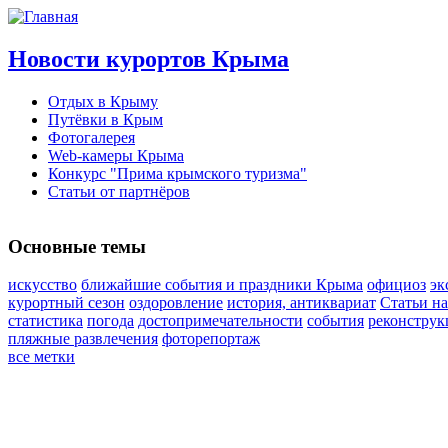
Новости курортов Крыма
Отдых в Крыму
Путёвки в Крым
Фотогалерея
Web-камеры Крыма
Конкурс "Прима крымского туризма"
Статьи от партнёров
Основные темы
искусство
ближайшие события и праздники Крыма
официоз
эк
курортный сезон
оздоровление
история, антиквариат
Статьи н
статистика
погода
достопримечательности
события
реконструк
пляжные развлечения
фоторепортаж
все метки