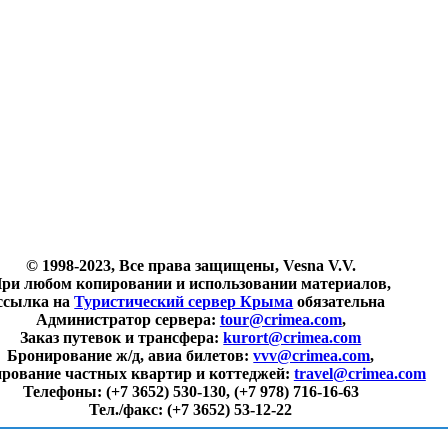
© 1998-2023, Все права защищены, Vesna V.V.
ри любом копировании и использовании материалов,
ссылка на
Туристический сервер Крыма
обязательна
Администратор сервера:
tour@crimea.com
,
Заказ путевок и трансфера:
kurort@crimea.com
Бронирование ж/д, авиа билетов:
vvv@crimea.com
,
рование частных квартир и коттеджей:
travel@crimea.com
Телефоны:
(+7 3652) 530-130, (+7 978) 716-16-63
Тел./факс:
(+7 3652) 53-12-22