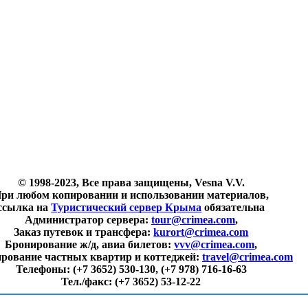
© 1998-2023, Все права защищены, Vesna V.V.
ри любом копировании и использовании материалов,
ссылка на
Туристический сервер Крыма
обязательна
Администратор сервера:
tour@crimea.com
,
Заказ путевок и трансфера:
kurort@crimea.com
Бронирование ж/д, авиа билетов:
vvv@crimea.com
,
рование частных квартир и коттеджей:
travel@crimea.com
Телефоны:
(+7 3652) 530-130, (+7 978) 716-16-63
Тел./факс:
(+7 3652) 53-12-22