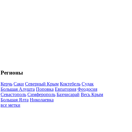
Регионы
Керчь
Саки
Северный Крым
Коктебель
Судак
Большая Алушта
Поповка
Евпатория
Феодосия
Севастополь
Симферополь
Бахчисарай
Весь Крым
Большая Ялта
Николаевка
все метки