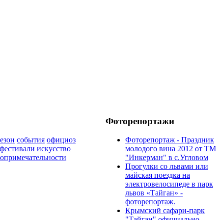
Фоторепортажи
езон
события
официоз
Фоторепортаж - Праздник
фестивали
искусство
молодого вина 2012 от ТМ
топримечательности
"Инкерман" в с.Угловом
Прогулки cо львами или
майская поездка на
электровелосипеде в парк
львов «Тайган» -
фоторепортаж.
Крымский сафари-парк
"Тайган" официально