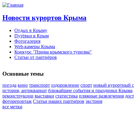
Новости курортов Крыма
Отдых в Крыму
Путёвки в Крым
Фотогалерея
Web-камеры Крыма
Конкурс "Прима крымского туризма"
Статьи от партнёров
Основные темы
погода
кино
транспорт
оздоровление
спорт
новый курортный с
история, антиквариат
ближайшие события и праздники Крыма
реконструкции
выставки
статистика
пляжные развлечения
дос
фоторепортаж
Статьи наших партнёров
экстрим
все метки