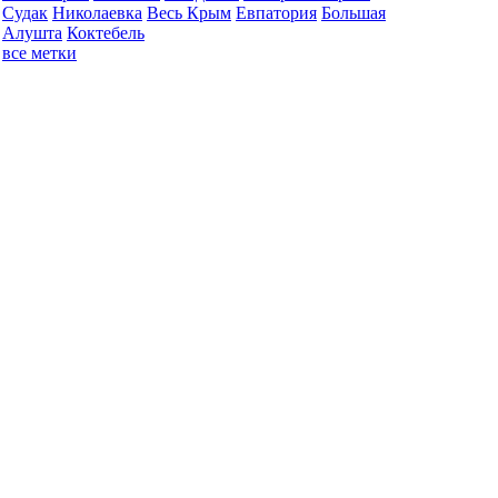
Судак
Николаевка
Весь Крым
Евпатория
Большая
Алушта
Коктебель
все метки