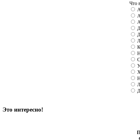
Что 
А
А
А
Д
Д
Л
К
Н
С
У
Х
Н
Л
Д
Это интересно!
П