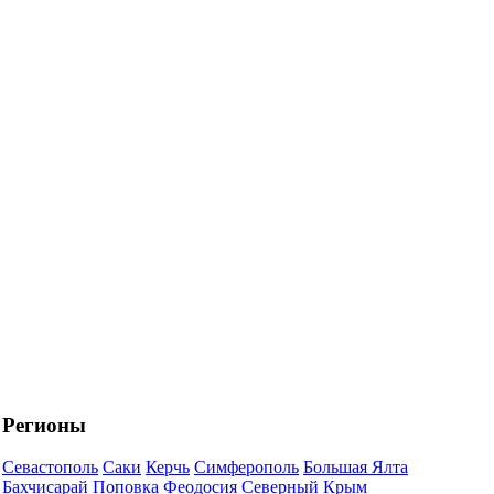
Регионы
Севастополь
Саки
Керчь
Симферополь
Большая Ялта
Бахчисарай
Поповка
Феодосия
Северный Крым