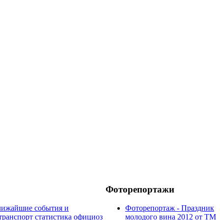
Фоторепортажи
лижайшие события и
Фоторепортаж - Праздник
транспорт
статистика
официоз
молодого вина 2012 от ТМ