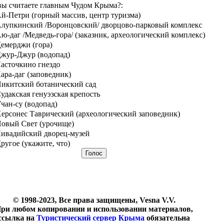
вы считаете главным Чудом Крыма?:
й-Петри (горный массив, центр туризма)
лупкинский /Воронцовский/ дворцово-парковый комплекс
ю-даг /Медведь-гора/ (заказник, археологический комплекс)
емерджи (гора)
жур-Джур (водопад)
асточкино гнездо
ара-даг (заповедник)
икитский ботанический сад
удакская генуэзская крепость
чан-су (водопад)
ерсонес Таврический (археологический заповедник)
овый Свет (урочище)
ивадийский дворец-музей
ругое (укажите, что)
© 1998-2023, Все права защищены, Vesna V.V.
ри любом копировании и использовании материалов,
ссылка на
Туристический сервер Крыма
обязательна