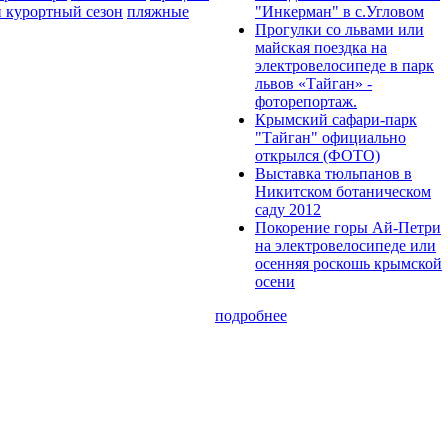
 курортный сезон
пляжные
"Инкерман" в с.Угловом
Прогулки cо львами или
майская поездка на
электровелосипеде в парк
львов «Тайган» -
фоторепортаж.
Крымский сафари-парк
"Тайган" официально
открылся (ФОТО)
Выставка тюльпанов в
Никитском ботаническом
саду 2012
Покорение горы Ай-Петри
на электровелосипеде или
осенняя роскошь крымской
осени
подробнее