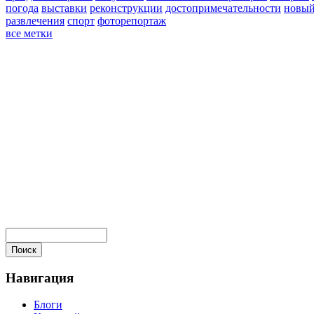
погода
выставки
реконструкции
достопримечательности
новый
развлечения
спорт
фоторепортаж
все метки
Навигация
Блоги