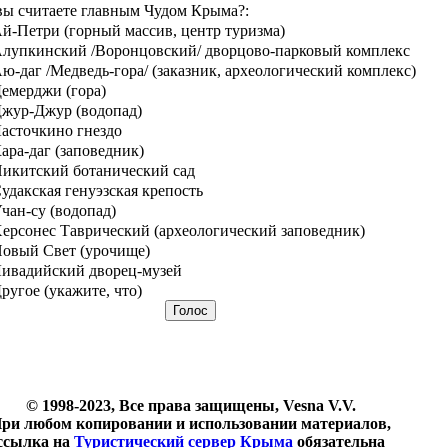
вы считаете главным Чудом Крыма?:
й-Петри (горный массив, центр туризма)
лупкинский /Воронцовский/ дворцово-парковый комплекс
ю-даг /Медведь-гора/ (заказник, археологический комплекс)
емерджи (гора)
жур-Джур (водопад)
асточкино гнездо
ара-даг (заповедник)
икитский ботанический сад
удакская генуэзская крепость
чан-су (водопад)
ерсонес Таврический (археологический заповедник)
овый Свет (урочище)
ивадийский дворец-музей
ругое (укажите, что)
© 1998-2023, Все права защищены, Vesna V.V.
ри любом копировании и использовании материалов,
ссылка на
Туристический сервер Крыма
обязательна