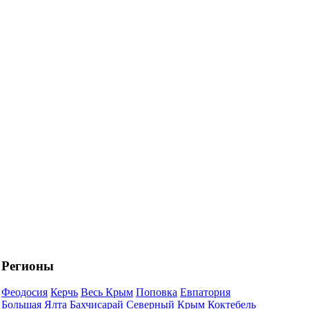
Регионы
Феодосия
Керчь
Весь Крым
Поповка
Евпатория
Большая Ялта
Бахчисарай
Северный Крым
Коктебель