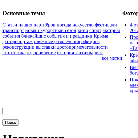
Основные темы
Фото
Статьи наших партнёров
погода
искусство
фестивали
Фот
транспорт
новый курортный сезон
кино
спорт
экстрим
201
события
ближайшие события и праздники Крыма
Про
фоторепортаж
пляжные развлечения
официоз
на 
реконструкции
выставки
достопримечательности
«Та
статистика
оздоровление
история, антиквариат
Кры
все метки
офи
Выс
бот
Пок
эле
кры