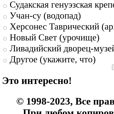
Судакская генуэзская креп
Учан-су (водопад)
Херсонес Таврический (ар
Новый Свет (урочище)
Ливадийский дворец-музе
Другое (укажите, что)
Это интересно!
© 1998-2023, Все пра
При любом копиров