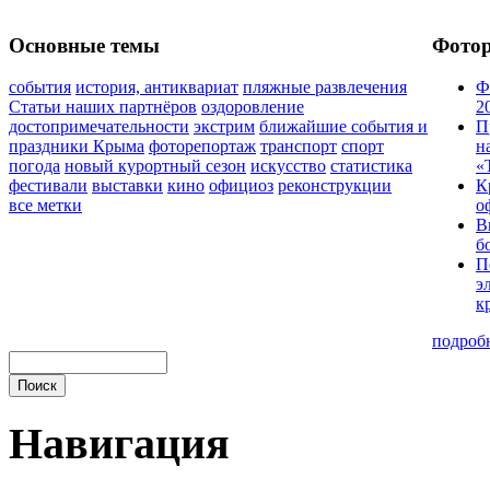
Основные темы
Фото
события
история, антиквариат
пляжные развлечения
Ф
Статьи наших партнёров
оздоровление
2
достопримечательности
экстрим
ближайшие события и
П
праздники Крыма
фоторепортаж
транспорт
спорт
н
погода
новый курортный сезон
искусство
статистика
«
фестивали
выставки
кино
официоз
реконструкции
К
все метки
о
В
б
П
э
к
подроб
Навигация