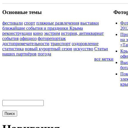
Основные темы
Фото
фестивали
спорт
пляжные развлечения
выставки
Фот
ближайшие события и праздники Крыма
201
реконструкции
кино
экстрим
история, антиквариат
Про
события
официоз
фоторепортаж
на 
достопримечательности
транспорт
оздоровление
«Та
статистика
новый курортный сезон
искусство
Статьи
Кры
наших партнёров
погода
офи
все метки
Выс
бот
Пок
эле
кры