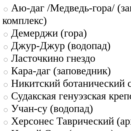
Аю-даг /Медведь-гора/ (за
комплекс)
Демерджи (гора)
Джур-Джур (водопад)
Ласточкино гнездо
Кара-даг (заповедник)
Никитский ботанический 
Судакская генуэзская креп
Учан-су (водопад)
Херсонес Таврический (ар