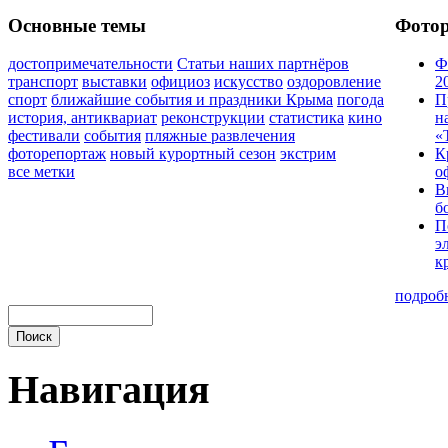
Основные темы
Фото
достопримечательности
Статьи наших партнёров
Ф
транспорт
выставки
официоз
искусство
оздоровление
2
спорт
ближайшие события и праздники Крыма
погода
П
история, антиквариат
реконструкции
статистика
кино
н
фестивали
события
пляжные развлечения
«
фоторепортаж
новый курортный сезон
экстрим
К
все метки
о
В
б
П
э
к
подроб
Навигация