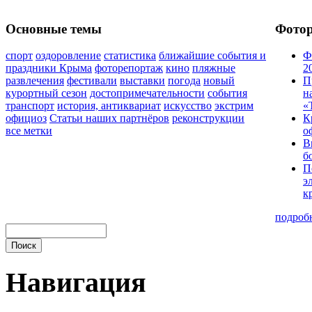
Основные темы
Фото
спорт
оздоровление
статистика
ближайшие события и
Ф
праздники Крыма
фоторепортаж
кино
пляжные
2
развлечения
фестивали
выставки
погода
новый
П
курортный сезон
достопримечательности
события
н
транспорт
история, антиквариат
искусство
экстрим
«
официоз
Статьи наших партнёров
реконструкции
К
все метки
о
В
б
П
э
к
подроб
Навигация