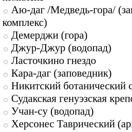
Аю-даг /Медведь-гора/ (за
комплекс)
Демерджи (гора)
Джур-Джур (водопад)
Ласточкино гнездо
Кара-даг (заповедник)
Никитский ботанический 
Судакская генуэзская креп
Учан-су (водопад)
Херсонес Таврический (ар