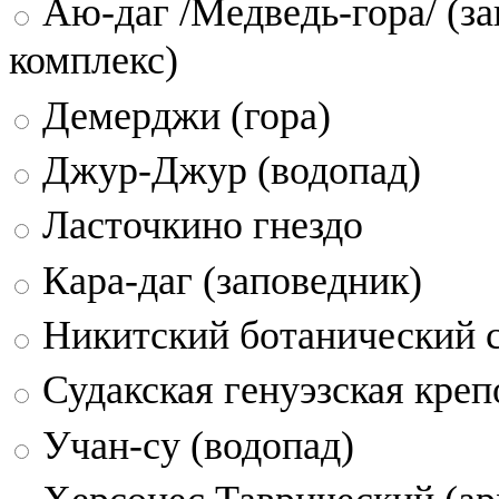
Аю-даг /Медведь-гора/ (за
комплекс)
Демерджи (гора)
Джур-Джур (водопад)
Ласточкино гнездо
Кара-даг (заповедник)
Никитский ботанический 
Судакская генуэзская креп
Учан-су (водопад)