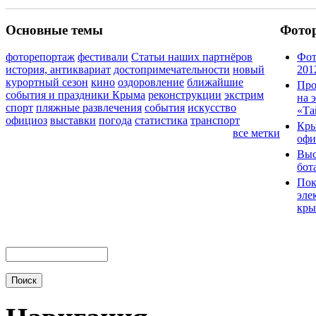
Основные темы
Фото
фоторепортаж
фестивали
Статьи наших партнёров
Фот
история, антиквариат
достопримечательности
новый
201
курортный сезон
кино
оздоровление
ближайшие
Про
события и праздники Крыма
реконструкции
экстрим
на 
спорт
пляжные развлечения
события
искусство
«Та
официоз
выставки
погода
статистика
транспорт
Кры
все метки
офи
Выс
бот
Пок
эле
кры