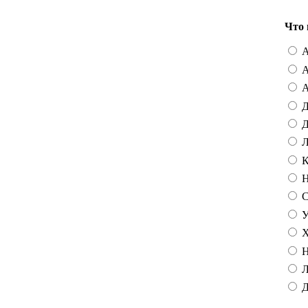
Что 
А
А
А
Д
Д
Л
К
Н
С
У
Х
Н
Л
Д