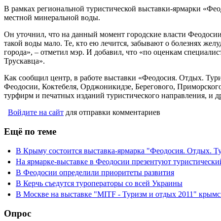
В рамках региональной туристической выставки-ярмарки «Феод
местной минеральной воды.
Он уточнил, что на данный момент городские власти Феодосии
такой воды мало. Те, кто ею лечится, забывают о болезнях же
города», – отметил мэр. И добавил, что «по оценкам специали
Трускавца».
Как сообщил центр, в работе выставки «Феодосия. Отдых. Тур
Феодосии, Коктебеля, Орджоникидзе, Берегового, Приморского
турфирм и печатных изданий туристического направления, и д
Войдите на сайт
для отправки комментариев
Ещё по теме
В Крыму состоится выставка-ярмарка "Феодосия. Отдых. Т
На ярмарке-выставке в Феодосии презентуют туристически
В Феодосии определили приоритеты развития
В Керчь съедутся туроператоры со всей Украины
В Москве на выставке "MITF - Туризм и отдых 2011" крым
Опрос