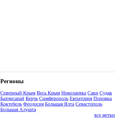
Регионы
Северный Крым
Весь Крым
Николаевка
Саки
Судак
Бахчисарай
Керчь
Симферополь
Евпатория
Поповка
Коктебель
Феодосия
Большая Ялта
Севастополь
Большая Алушта
все метки