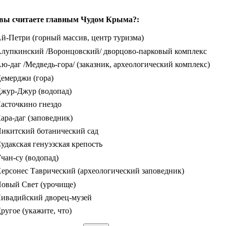
вы считаете главным Чудом Крыма?:
й-Петри (горный массив, центр туризма)
лупкинский /Воронцовский/ дворцово-парковый комплекс
ю-даг /Медведь-гора/ (заказник, археологический комплекс)
емерджи (гора)
жур-Джур (водопад)
асточкино гнездо
ара-даг (заповедник)
икитский ботанический сад
удакская генуэзская крепость
чан-су (водопад)
ерсонес Таврический (археологический заповедник)
овый Свет (урочище)
ивадийский дворец-музей
ругое (укажите, что)