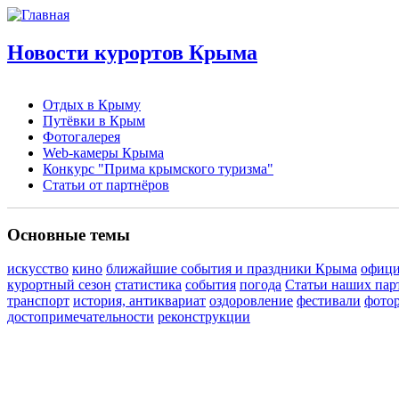
Новости курортов Крыма
Отдых в Крыму
Путёвки в Крым
Фотогалерея
Web-камеры Крыма
Конкурс "Прима крымского туризма"
Статьи от партнёров
Основные темы
искусство
кино
ближайшие события и праздники Крыма
офици
курортный сезон
статистика
события
погода
Статьи наших пар
транспорт
история, антиквариат
оздоровление
фестивали
фото
достопримечательности
реконструкции