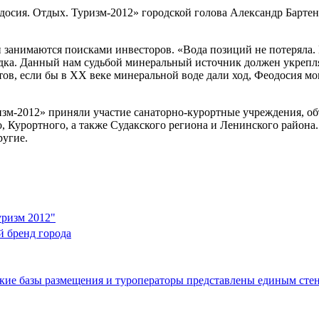
осия. Отдых. Туризм-2012» городской голова Александр Бартен
 занимаются поисками инвесторов. «Вода позиций не потеряла. 
лудка. Данный нам судьбой минеральный источник должен укрепл
стов, если бы в ХХ веке минеральной воде дали ход, Феодосия м
изм-2012» приняли участие санаторно-курортные учреждения, о
, Курортного, а также Судакского региона и Ленинского района.
ругие.
уризм 2012"
й бренд города
ские базы размещения и туроператоры представлены единым сте