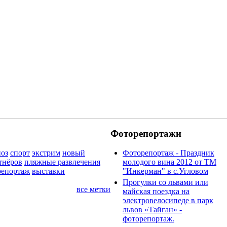
Фоторепортажи
оз
спорт
экстрим
новый
Фоторепортаж - Праздник
тнёров
пляжные развлечения
молодого вина 2012 от ТМ
репортаж
выставки
"Инкерман" в с.Угловом
Прогулки cо львами или
все метки
майская поездка на
электровелосипеде в парк
львов «Тайган» -
фоторепортаж.