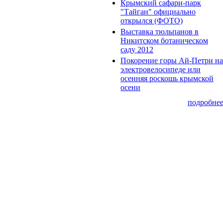
Крымский сафари-парк
"Тайган" официально
открылся (ФОТО)
Выставка тюльпанов в
Никитском ботаническом
саду 2012
Покорение горы Ай-Петри на
электровелосипеде или
осенняя роскошь крымской
осени
подробне