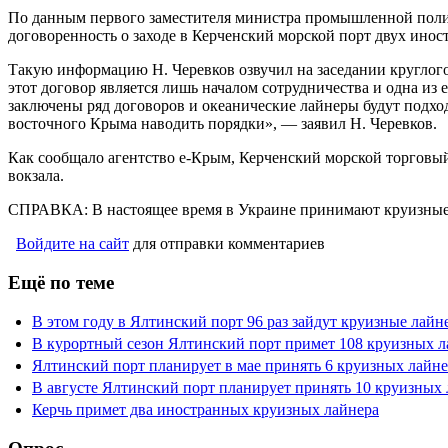
По данным первого заместителя министра промышленной полит
договоренность о заходе в Керченский морской порт двух инос
Такую информацию Н. Черевков озвучил на заседании круглого 
этот договор является лишь началом сотрудничества и одна из
заключены ряд договоров и океанические лайнеры будут подходи
восточного Крыма наводить порядки», — заявил Н. Черевков.
Как сообщало агентство е-Крым, Керченский морской торговый
вокзала.
СПРАВКА: В настоящее время в Украине принимают круизные 
Войдите на сайт
для отправки комментариев
Ещё по теме
В этом году в Ялтинский порт 96 раз зайдут круизные лайн
В курортный сезон Ялтинский порт примет 108 круизных 
Ялтинский порт планирует в мае принять 6 круизных лайн
В августе Ялтинский порт планирует принять 10 круизных
Керчь примет два иностранных круизных лайнера