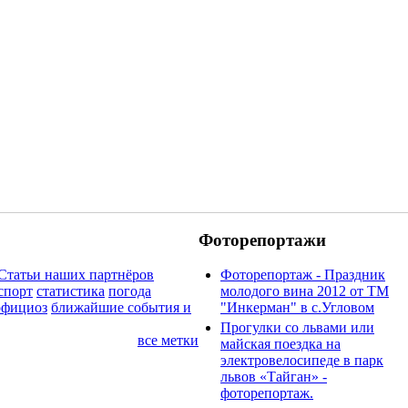
Фоторепортажи
Статьи наших партнёров
Фоторепортаж - Праздник
спорт
статистика
погода
молодого вина 2012 от ТМ
официоз
ближайшие события и
"Инкерман" в с.Угловом
Прогулки cо львами или
все метки
майская поездка на
электровелосипеде в парк
львов «Тайган» -
фоторепортаж.