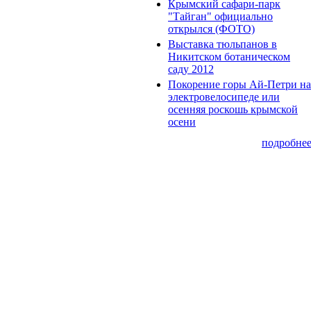
Крымский сафари-парк
"Тайган" официально
открылся (ФОТО)
Выставка тюльпанов в
Никитском ботаническом
саду 2012
Покорение горы Ай-Петри на
электровелосипеде или
осенняя роскошь крымской
осени
подробне