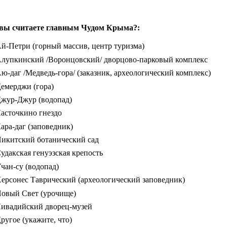
вы считаете главным Чудом Крыма?:
й-Петри (горный массив, центр туризма)
лупкинский /Воронцовский/ дворцово-парковый комплекс
ю-даг /Медведь-гора/ (заказник, археологический комплекс)
емерджи (гора)
жур-Джур (водопад)
асточкино гнездо
ара-даг (заповедник)
икитский ботанический сад
удакская генуэзская крепость
чан-су (водопад)
ерсонес Таврический (археологический заповедник)
овый Свет (урочище)
ивадийский дворец-музей
ругое (укажите, что)