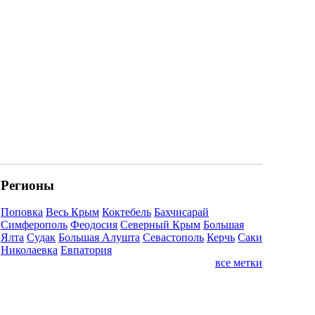
Регионы
Поповка
Весь Крым
Коктебель
Бахчисарай
Симферополь
Феодосия
Северный Крым
Большая
Ялта
Судак
Большая Алушта
Севастополь
Керчь
Саки
Николаевка
Евпатория
все метки