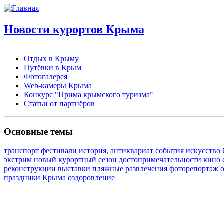
Новости курортов Крыма
Отдых в Крыму
Путёвки в Крым
Фотогалерея
Web-камеры Крыма
Конкурс "Прима крымского туризма"
Статьи от партнёров
Основные темы
транспорт
фестивали
история, антиквариат
события
искусство
экстрим
новый курортный сезон
достопримечательности
кино
реконструкции
выставки
пляжные развлечения
фоторепортаж
праздники Крыма
оздоровление