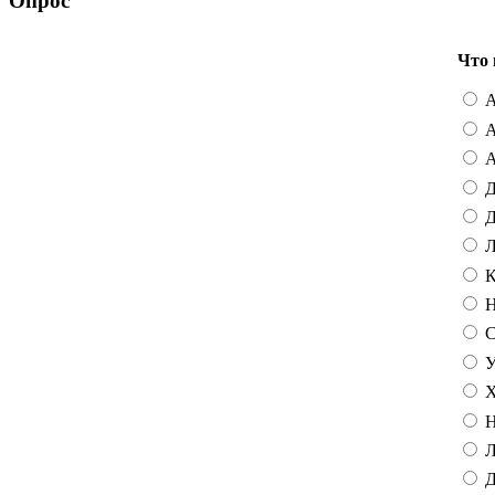
Опрос
Что 
А
А
А
Д
Д
Л
К
Н
С
У
Х
Н
Л
Д