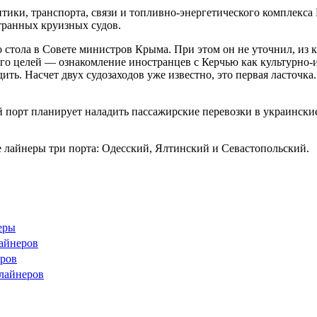
ики, транспорта, связи и топливно-энергетического комплекса 
транных круизных судов.
стола в Совете министров Крыма. При этом он не уточнил, из ка
 его целей — ознакомление иностранцев с Керчью как культурно
ть. Насчет двух судозаходов уже известно, это первая ласточка.
 порт планирует наладить пассажирские перевозки в украинские
лайнеры три порта: Одесский, Ялтинский и Севастопольский.
еры
лайнеров
еров
 лайнеров