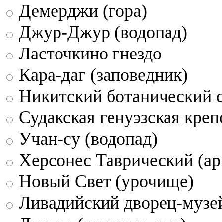
Демерджи (гора)
Джур-Джур (водопад)
Ласточкино гнездо
Кара-даг (заповедник)
Никитский ботанический 
Судакская генуэзская креп
Учан-су (водопад)
Херсонес Таврический (ар
Новый Свет (урочище)
Ливадийский дворец-музе