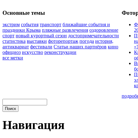
Основные темы
Фото
экстрим
события
транспорт
ближайшие события и
Ф
праздники Крыма
пляжные развлечения
оздоровление
2
спорт
новый курортный сезон
достопримечательности
П
статистика
выставки
фоторепортаж
погода
история,
н
антиквариат
фестивали
Статьи наших партнёров
кино
«
официоз
искусство
реконструкции
К
все метки
о
В
б
П
э
к
подроб
Навигация