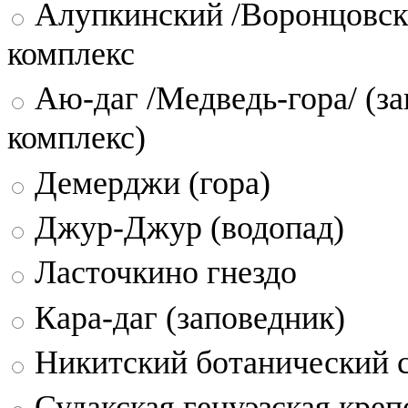
Алупкинский /Воронцовск
комплекс
Аю-даг /Медведь-гора/ (за
комплекс)
Демерджи (гора)
Джур-Джур (водопад)
Ласточкино гнездо
Кара-даг (заповедник)
Никитский ботанический 
Судакская генуэзская креп