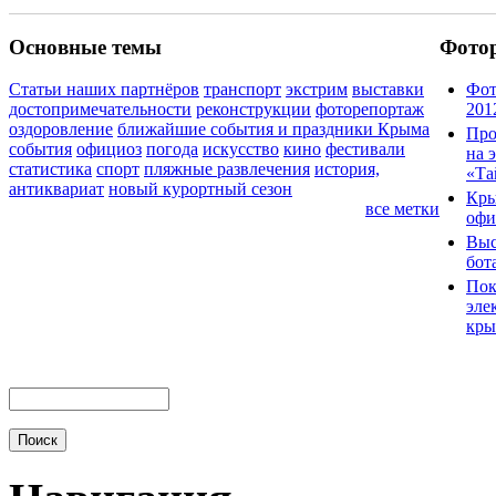
Основные темы
Фото
Статьи наших партнёров
транспорт
экстрим
выставки
Фот
достопримечательности
реконструкции
фоторепортаж
201
оздоровление
ближайшие события и праздники Крыма
Про
события
официоз
погода
искусство
кино
фестивали
на 
статистика
спорт
пляжные развлечения
история,
«Та
антиквариат
новый курортный сезон
Кры
все метки
офи
Выс
бот
Пок
эле
кры