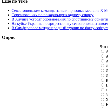
Ещё по теме
Севастопольские команды заняли призовые места на Х 
Cоревнованиях по пожарно-прикладному спорту
В Алуште устроят соревнования по спортивному ориен
На кубке Украины по армрестлингу севастопольцы завое
В Симферополе международный турнир по боксу соберет 
Опрос
Что 
А
А
А
Д
Д
Л
К
Н
С
У
Х
Н