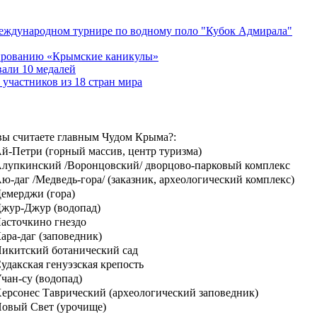
Международном турнире по водному поло "Кубок Адмирала"
тированию «Крымские каникулы»
вали 10 медалей
участников из 18 стран мира
вы считаете главным Чудом Крыма?:
й-Петри (горный массив, центр туризма)
лупкинский /Воронцовский/ дворцово-парковый комплекс
ю-даг /Медведь-гора/ (заказник, археологический комплекс)
емерджи (гора)
жур-Джур (водопад)
асточкино гнездо
ара-даг (заповедник)
икитский ботанический сад
удакская генуэзская крепость
чан-су (водопад)
ерсонес Таврический (археологический заповедник)
овый Свет (урочище)