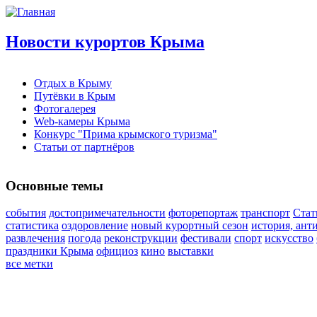
Новости курортов Крыма
Отдых в Крыму
Путёвки в Крым
Фотогалерея
Web-камеры Крыма
Конкурс "Прима крымского туризма"
Статьи от партнёров
Основные темы
события
достопримечательности
фоторепортаж
транспорт
Стат
статистика
оздоровление
новый курортный сезон
история, ант
развлечения
погода
реконструкции
фестивали
спорт
искусство
праздники Крыма
официоз
кино
выставки
все метки