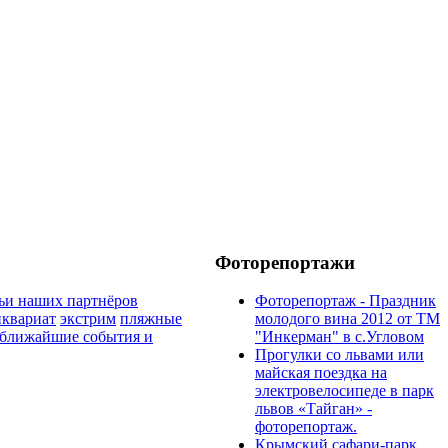
Фоторепортажи
ьи наших партнёров
Фоторепортаж - Праздник
иквариат
экстрим
пляжные
молодого вина 2012 от ТМ
ближайшие события и
"Инкерман" в с.Угловом
Прогулки cо львами или
майская поездка на
электровелосипеде в парк
львов «Тайган» -
фоторепортаж.
Крымский сафари-парк