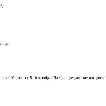
!)
аины!)
онате Украины (15-18 октября г.Ялта), по результатам которого