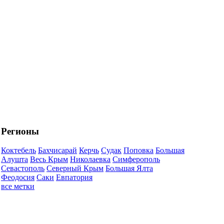
Регионы
Коктебель
Бахчисарай
Керчь
Судак
Поповка
Большая
Алушта
Весь Крым
Николаевка
Симферополь
Севастополь
Северный Крым
Большая Ялта
Феодосия
Саки
Евпатория
все метки