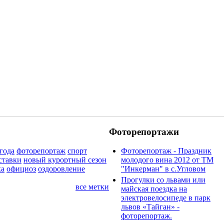
Фоторепортажи
года
фоторепортаж
спорт
Фоторепортаж - Праздник
ставки
новый курортный сезон
молодого вина 2012 от ТМ
ка
официоз
оздоровление
"Инкерман" в с.Угловом
Прогулки cо львами или
все метки
майская поездка на
электровелосипеде в парк
львов «Тайган» -
фоторепортаж.