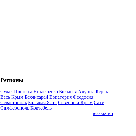
Регионы
Судак
Поповка
Николаевка
Большая Алушта
Керчь
Весь Крым
Бахчисарай
Евпатория
Феодосия
Севастополь
Большая Ялта
Северный Крым
Саки
Симферополь
Коктебель
все метки