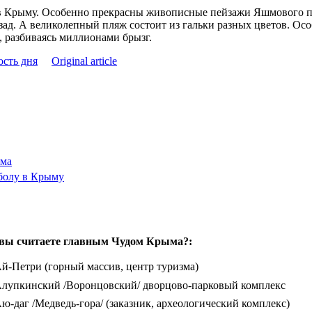
 в Крыму. Особенно прекрасны живописные пейзажи Яшмового п
зад. А великолепный пляж состоит из гальки разных цветов. Ос
 разбиваясь миллионами брызг.
ость дня
Original article
зма
болу в Крыму
вы считаете главным Чудом Крыма?:
й-Петри (горный массив, центр туризма)
лупкинский /Воронцовский/ дворцово-парковый комплекс
ю-даг /Медведь-гора/ (заказник, археологический комплекс)