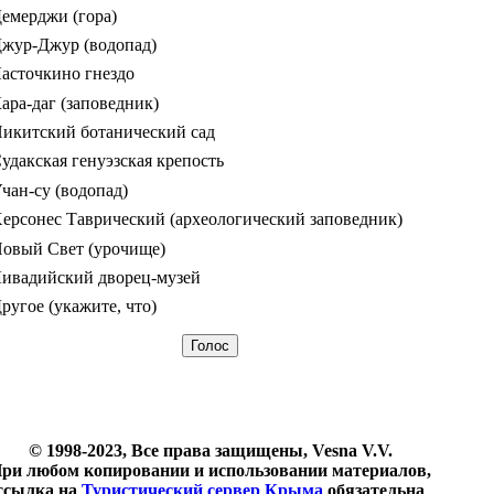
емерджи (гора)
жур-Джур (водопад)
асточкино гнездо
ара-даг (заповедник)
икитский ботанический сад
удакская генуэзская крепость
чан-су (водопад)
ерсонес Таврический (археологический заповедник)
овый Свет (урочище)
ивадийский дворец-музей
ругое (укажите, что)
© 1998-2023, Все права защищены, Vesna V.V.
ри любом копировании и использовании материалов,
ссылка на
Туристический сервер Крыма
обязательна