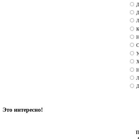
Д
Д
Л
К
Н
С
У
Х
Н
Л
Д
Это интересно!
П