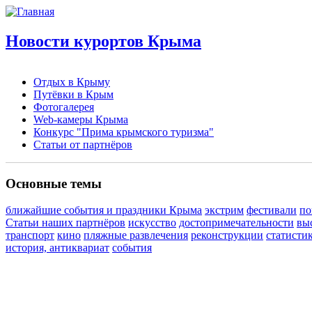
Новости курортов Крыма
Отдых в Крыму
Путёвки в Крым
Фотогалерея
Web-камеры Крыма
Конкурс "Прима крымского туризма"
Статьи от партнёров
Основные темы
ближайшие события и праздники Крыма
экстрим
фестивали
по
Статьи наших партнёров
искусство
достопримечательности
вы
транспорт
кино
пляжные развлечения
реконструкции
статисти
история, антиквариат
события