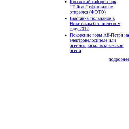
Крымский сафари-парк
"Тайган" официально
открылся (ФОТО)
Выставка тюльпанов в
Никитском ботаническом
саду 2012
Покорение горы Ай-Петри на
электровелосипеде или
осенняя роскошь крымской
осени
подробне