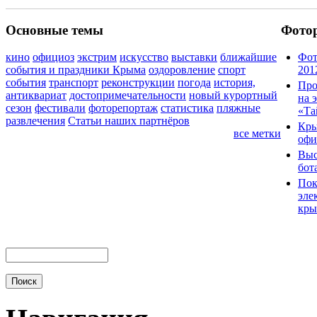
Основные темы
Фото
кино
официоз
экстрим
искусство
выставки
ближайшие
Фот
события и праздники Крыма
оздоровление
спорт
201
события
транспорт
реконструкции
погода
история,
Про
антиквариат
достопримечательности
новый курортный
на 
сезон
фестивали
фоторепортаж
статистика
пляжные
«Та
развлечения
Статьи наших партнёров
Кры
все метки
офи
Выс
бот
Пок
эле
кры