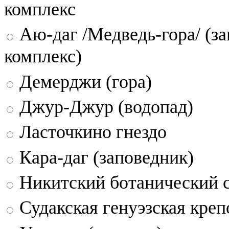
комплекс
Аю-даг /Медведь-гора/ (за
комплекс)
Демерджи (гора)
Джур-Джур (водопад)
Ласточкино гнездо
Кара-даг (заповедник)
Никитский ботанический 
Судакская генуэзская креп