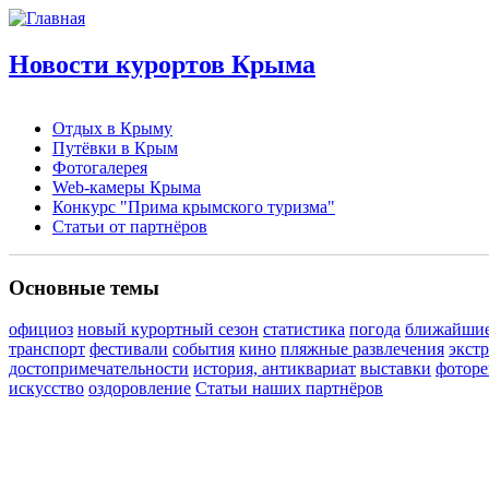
Новости курортов Крыма
Отдых в Крыму
Путёвки в Крым
Фотогалерея
Web-камеры Крыма
Конкурс "Прима крымского туризма"
Статьи от партнёров
Основные темы
официоз
новый курортный сезон
статистика
погода
ближайшие
транспорт
фестивали
события
кино
пляжные развлечения
экст
достопримечательности
история, антиквариат
выставки
фоторе
искусство
оздоровление
Статьи наших партнёров