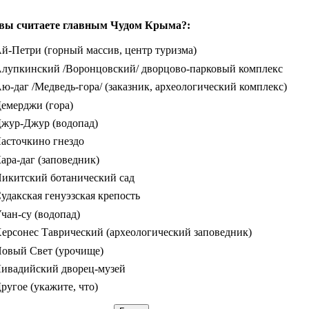
вы считаете главным Чудом Крыма?:
й-Петри (горный массив, центр туризма)
лупкинский /Воронцовский/ дворцово-парковый комплекс
ю-даг /Медведь-гора/ (заказник, археологический комплекс)
емерджи (гора)
жур-Джур (водопад)
асточкино гнездо
ара-даг (заповедник)
икитский ботанический сад
удакская генуэзская крепость
чан-су (водопад)
ерсонес Таврический (археологический заповедник)
овый Свет (урочище)
ивадийский дворец-музей
ругое (укажите, что)