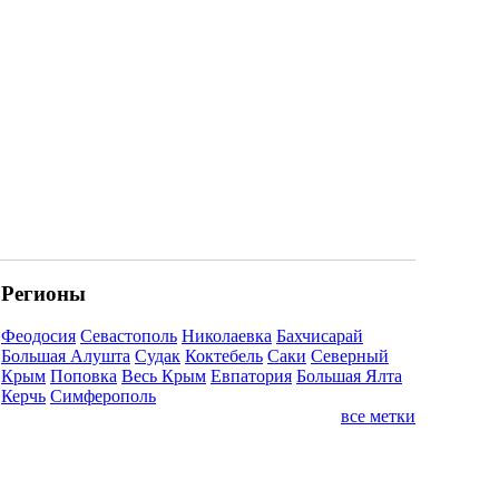
Регионы
Феодосия
Севастополь
Николаевка
Бахчисарай
Большая Алушта
Судак
Коктебель
Саки
Северный
Крым
Поповка
Весь Крым
Евпатория
Большая Ялта
Керчь
Симферополь
все метки