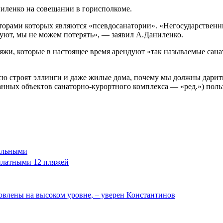
иленко на совещании в горисполкоме.
орами которых являются «псевдосанатории». «Негосударственны
дуют, мы не можем потерять», — заявил А.Даниленко.
ляжи, которые в настоящее время арендуют «так называемые сан
всю строят эллинги и даже жилые дома, почему мы должны дари
анных объектов санаторно-курортного комплекса — «ред.») пол
нальными
платными 12 пляжей
влены на высоком уровне, – уверен Константинов