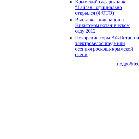
Крымский сафари-парк
"Тайган" официально
открылся (ФОТО)
Выставка тюльпанов в
Никитском ботаническом
саду 2012
Покорение горы Ай-Петри на
электровелосипеде или
осенняя роскошь крымской
осени
подробне