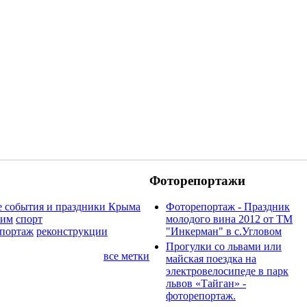
Фоторепортажи
 события и праздники Крыма
Фоторепортаж - Праздник
рим
спорт
молодого вина 2012 от ТМ
портаж
реконструкции
"Инкерман" в с.Угловом
Прогулки cо львами или
все метки
майская поездка на
электровелосипеде в парк
львов «Тайган» -
фоторепортаж.