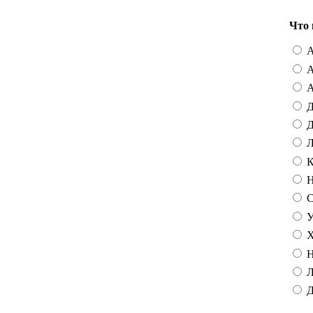
Что 
А
А
А
Д
Д
Л
К
Н
С
У
Х
Н
Л
Д