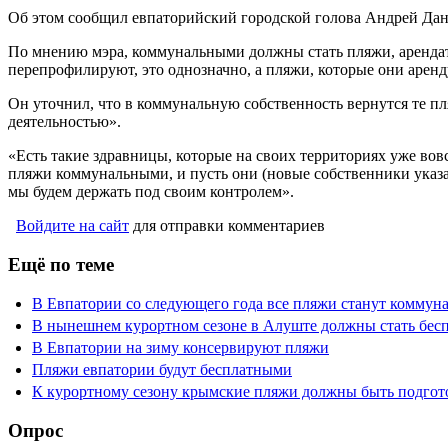
Об этом сообщил евпаторийский городской голова Андрей Дан
По мнению мэра, коммунальными должны стать пляжи, арендат
перепрофилируют, это однозначно, а пляжи, которые они арен
Он уточнил, что в коммунальную собственность вернутся те п
деятельностью».
«Есть такие здравницы, которые на своих территориях уже во
пляжи коммунальными, и пусть они (новые собственники указ
мы будем держать под своим контролем».
Войдите на сайт
для отправки комментариев
Ещё по теме
В Евпатории со следующего года все пляжи станут комму
В нынешнем курортном сезоне в Алуште должны стать бес
В Евпатории на зиму консервируют пляжи
Пляжи евпатории будут бесплатными
К курортному сезону крымские пляжи должны быть подгото
Опрос