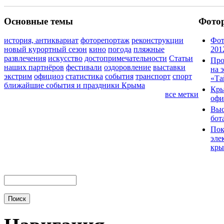
Основные темы
Фото
история, антиквариат
фоторепортаж
реконструкции
Фот
новый курортный сезон
кино
погода
пляжные
201
развлечения
искусство
достопримечательности
Статьи
Про
наших партнёров
фестивали
оздоровление
выставки
на 
экстрим
официоз
статистика
события
транспорт
спорт
«Та
ближайшие события и праздники Крыма
Кры
все метки
офи
Выс
бот
Пок
эле
кры