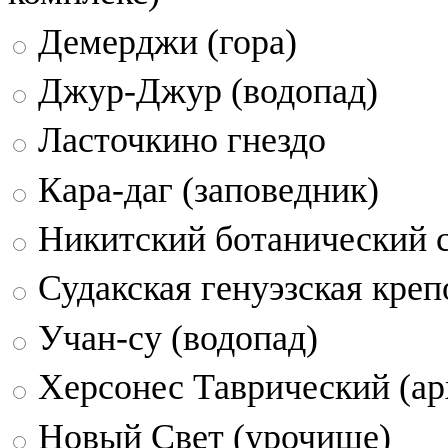
Демерджи (гора)
Джур-Джур (водопад)
Ласточкино гнездо
Кара-даг (заповедник)
Никитский ботанический 
Судакская генуэзская креп
Учан-су (водопад)
Херсонес Таврический (ар
Новый Свет (урочище)