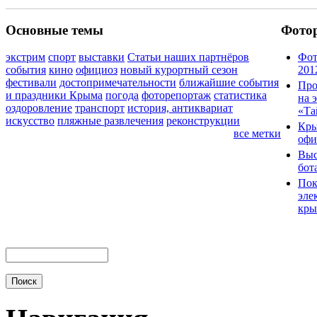
Основные темы
Фото
экстрим
спорт
выставки
Статьи наших партнёров
Фот
события
кино
официоз
новый курортный сезон
201
фестивали
достопримечательности
ближайшие события
Про
и праздники Крыма
погода
фоторепортаж
статистика
на 
оздоровление
транспорт
история, антиквариат
«Та
искусство
пляжные развлечения
реконструкции
Кры
все метки
офи
Выс
бот
Пок
эле
кры