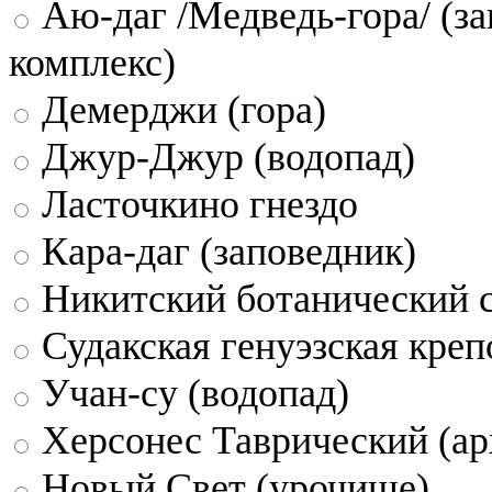
Аю-даг /Медведь-гора/ (за
комплекс)
Демерджи (гора)
Джур-Джур (водопад)
Ласточкино гнездо
Кара-даг (заповедник)
Никитский ботанический 
Судакская генуэзская креп
Учан-су (водопад)
Херсонес Таврический (ар
Новый Свет (урочище)