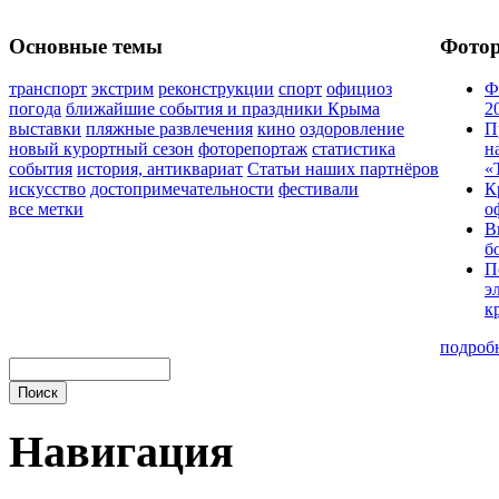
Основные темы
Фото
транспорт
экстрим
реконструкции
спорт
официоз
Ф
погода
ближайшие события и праздники Крыма
2
выставки
пляжные развлечения
кино
оздоровление
П
новый курортный сезон
фоторепортаж
статистика
н
события
история, антиквариат
Статьи наших партнёров
«
искусство
достопримечательности
фестивали
К
все метки
о
В
б
П
э
к
подроб
Навигация