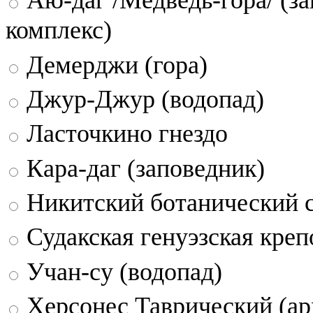
комплекс)
Демерджи (гора)
Джур-Джур (водопад)
Ласточкино гнездо
Кара-даг (заповедник)
Никитский ботанический 
Судакская генуэзская креп
Учан-су (водопад)
Херсонес Таврический (ар