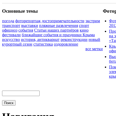
Основные темы
Фото
погода
фоторепортаж
достопримечательности
экстрим
Фот
транспорт
выставки
пляжные развлечения
спорт
201
официоз
события
Статьи наших партнёров
кино
Про
фестивали
ближайшие события и праздники Крыма
на 
искусство
история, антиквариат
реконструкции
новый
«Та
курортный сезон
статистика
оздоровление
Кры
все метки
офи
Выс
бот
Пок
эле
кры