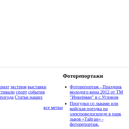
Фоторепортажи
ариат
экстрим
выставки
Фоторепортаж - Праздник
стивали
спорт
события
молодого вина 2012 от ТМ
погода
Статьи наших
"Инкерман" в с.Угловом
Прогулки cо львами или
все метки
майская поездка на
электровелосипеде в парк
львов «Тайган» -
фоторепортаж.