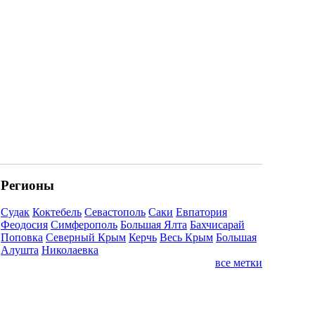
Регионы
Судак
Коктебель
Севастополь
Саки
Евпатория
Феодосия
Симферополь
Большая Ялта
Бахчисарай
Поповка
Северный Крым
Керчь
Весь Крым
Большая
Алушта
Николаевка
все метки