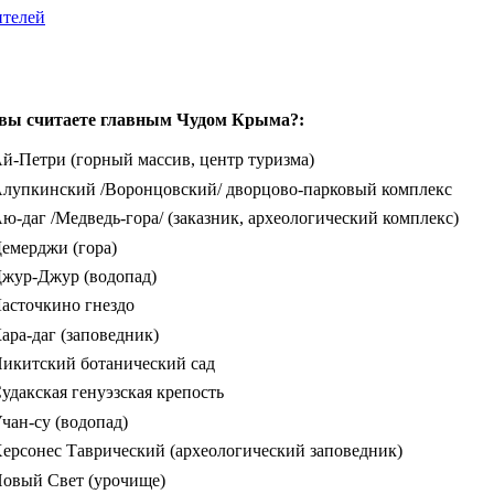
ителей
вы считаете главным Чудом Крыма?:
й-Петри (горный массив, центр туризма)
лупкинский /Воронцовский/ дворцово-парковый комплекс
ю-даг /Медведь-гора/ (заказник, археологический комплекс)
емерджи (гора)
жур-Джур (водопад)
асточкино гнездо
ара-даг (заповедник)
икитский ботанический сад
удакская генуэзская крепость
чан-су (водопад)
ерсонес Таврический (археологический заповедник)
овый Свет (урочище)