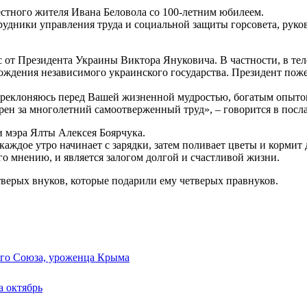
стного жителя Ивана Беловола со 100-летним юбилеем.
удники управления труда и социальной защиты горсовета, руков
т Президента Украины Виктора Януковича. В частности, в телег
дения независимого украинского государства. Президент пожела
реклоняюсь перед Вашей жизненной мудростью, богатым опытом
ен за многолетний самоотверженный труд», – говорится в посла
и мэра Ялты Алексея Боярчука.
 каждое утро начинает с зарядки, затем поливает цветы и корми
го мнению, и является залогом долгой и счастливой жизни.
тверых внуков, которые подарили ему четверых правнуков.
ого Союза, уроженца Крыма
а октябрь