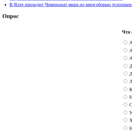
В Ялте проходит Чемпионат мира по многоборью телохран
Опрос
Что 
А
А
А
Д
Д
Л
К
Н
С
У
Х
Н