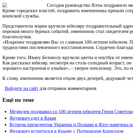
Сегодня руководство Ялты поздравило ме
Кроме городских властей, поздравить именинника пришли сотр
воинской службы.
Представители мэрии вручили юбиляру поздравительный адрес о
пережив много бурных событий, именинник стал свидетелем рож
благополучия.
«Искренне поздравляю Вас со славным 100-летним юбилеем. П
трудностями послевоенного восстановления. Сердечно благодар
Кроме того, Ивану Беловолу вручили цветы и ноутбук от имен
Как рассказал юбиляр, несмотря на столь солидный возраст, он
хорошего настроения и улыбки», – уверен пенсионер. Это, по е
К слову, именинник является отцом двух дочерей, дедушкой че
Войдите на сайт
для отправки комментариев
Ещё по теме
Медведев поздравил со 100-летием юбилеем Героя Советск
Янукович едет в Крым
Встреча президентов Украины и Польши в Ялте намечена н
Янукович встретился в Крыму с Патриархом Кириллом