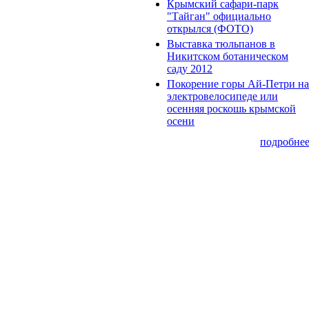
Крымский сафари-парк
"Тайган" официально
открылся (ФОТО)
Выставка тюльпанов в
Никитском ботаническом
саду 2012
Покорение горы Ай-Петри на
электровелосипеде или
осенняя роскошь крымской
осени
подробне