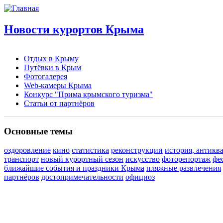
Новости курортов Крыма
Отдых в Крыму
Путёвки в Крым
Фотогалерея
Web-камеры Крыма
Конкурс "Прима крымского туризма"
Статьи от партнёров
Основные темы
оздоровление
кино
статистика
реконструкции
история, антикв
транспорт
новый курортный сезон
искусство
фоторепортаж
фе
ближайшие события и праздники Крыма
пляжные развлечения
партнёров
достопримечательности
официоз