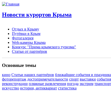
Новости курортов Крыма
Отдых в Крыму
Путёвки в Крым
Фотогалерея
Web-камеры Крыма
Конкурс "Прима крымского туризма"
Статьи от партнёров
Основные темы
кино
Статьи наших партнёров
ближайшие события и праздник
фоторепортаж
достопримечательности
спорт
выставки
события
реконструкции
пляжные развлечения
погода
экстрим
транспор
искусство
история, антиквариат
статистика