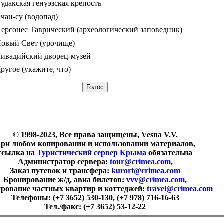
удакская генуэзская крепость
чан-су (водопад)
ерсонес Таврический (археологический заповедник)
овый Свет (урочище)
ивадийский дворец-музей
ругое (укажите, что)
© 1998-2023, Все права защищены, Vesna V.V.
ри любом копировании и использовании материалов,
ссылка на
Туристический сервер Крыма
обязательна
Администратор сервера:
tour@crimea.com
,
Заказ путевок и трансфера:
kurort@crimea.com
Бронирование ж/д, авиа билетов:
vvv@crimea.com
,
рование частных квартир и коттеджей:
travel@crimea.com
Телефоны:
(+7 3652) 530-130, (+7 978) 716-16-63
Тел./факс:
(+7 3652) 53-12-22