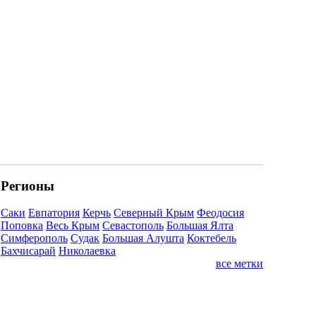
Регионы
Саки
Евпатория
Керчь
Северный Крым
Феодосия
Поповка
Весь Крым
Севастополь
Большая Ялта
Симферополь
Судак
Большая Алушта
Коктебель
Бахчисарай
Николаевка
все метки