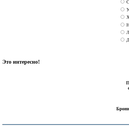
С
У
Х
Н
Л
Д
Это интересно!
П
Брони