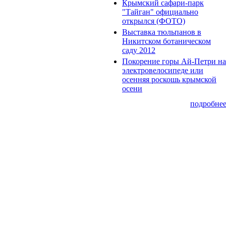
Крымский сафари-парк
"Тайган" официально
открылся (ФОТО)
Выставка тюльпанов в
Никитском ботаническом
саду 2012
Покорение горы Ай-Петри на
электровелосипеде или
осенняя роскошь крымской
осени
подробне