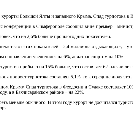
 курорты Большой Ялты и западного Крыма. Спад турпотока в В
есс-конференции в Симферополе сообщил вице-премьер – минист
ловек, что на 2,6% больше прошлогодних показателей.
ичается от этих показателей – 2,4 миллиона отдыхающих», – ут
ом направлении увеличился на 6%, авиатранспортом на 10%
ристов прибыло на 15% больше, что составляет 62 тысячи чело
юня прирост турпотока составлял 5,1%, то к середине июля этот
чном Крыму. Спад турпотока в Феодосии и Судаке составляет 10
ду, а в Бахчисарайском районе – на 22%.
ь меньше обычного. В этом году курорт не досчитался туристов
оря.