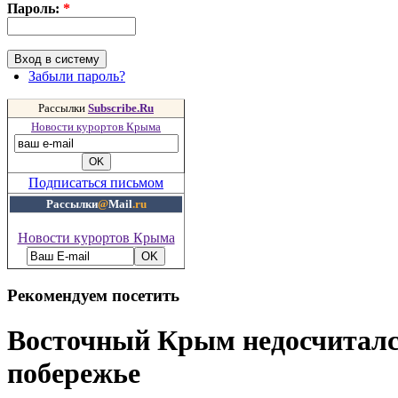
Пароль:
*
Забыли пароль?
Рассылки
Subscribe.Ru
Новости курортов Крыма
Подписаться письмом
Рассылки
@
Mail
.ru
Новости курортов Крыма
Рекомендуем посетить
Восточный Крым недосчиталс
побережье