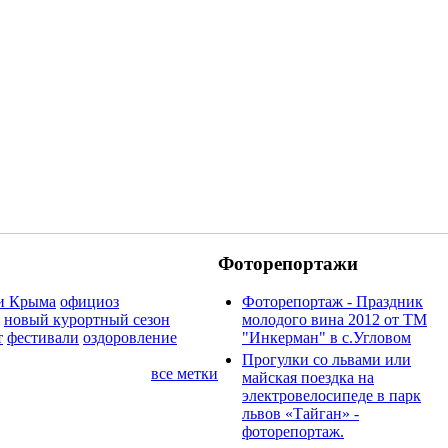
Фоторепортажи
и Крыма
официоз
Фоторепортаж - Праздник
новый курортный сезон
молодого вина 2012 от ТМ
т
фестивали
оздоровление
"Инкерман" в с.Угловом
Прогулки cо львами или
все метки
майская поездка на
электровелосипеде в парк
львов «Тайган» -
фоторепортаж.