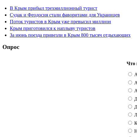
В Крым прибыл трехмиллионный турист
Судак и Феодосия стали фаворитами для Украинцев
Поток туристов в Крым уже превысил миллион
Крым приготовился к наплыву туристов
За июнь поезда привезли в Крым 800 тысяч отдыхающих
Опрос
Что 
А
А
А
Д
Д
Л
К
Н