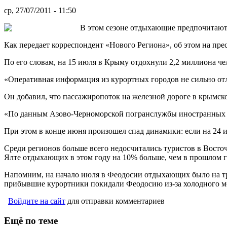
ср, 27/07/2011 - 11:50
В этом сезоне отдыхающие предпочитают
Как передает корреспондент «Нового Региона», об этом на пр
По его словам, на 15 июля в Крыму отдохнули 2,2 миллиона че
«Оперативная информация из курортных городов не сильно отл
Он добавил, что пассажиропоток на железной дороге в крымск
«По данным Азово-Черноморской погранслужбы иностранных ту
При этом в конце июня произошел спад динамики: если на 24 и
Среди регионов больше всего недосчитались туристов в Восто
Ялте отдыхающих в этом году на 10% больше, чем в прошлом го
Напомним, на начало июля в Феодосии отдыхающих было на трет
прибывшие курортники покидали Феодосию из-за холодного м
Войдите на сайт
для отправки комментариев
Ещё по теме