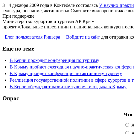
3 - 4 декабря 2009 года в Коктебеле состоялась
V научно-практ
культура, познание, активность».Смотрите видеорепортаж с в
При поддержке:
Министерство курортов и туризма АР Крым
проект «Локальные инвестиции и национальная конкурентосп
Блог пользователя Ривьера
Войдите на сайт
для отправки к
Ещё по теме
В Керчи проходит конференция по туризму
В Крыму пройдет ежегодная научно-практическая конферен
В Крыму пройдёт конференция по активному туризму
Реализация государственной политики в сфере курортов и 
В Керчи обсуждают развитие туризма и отдыха в Крыму
Опрос
Что 
А
А