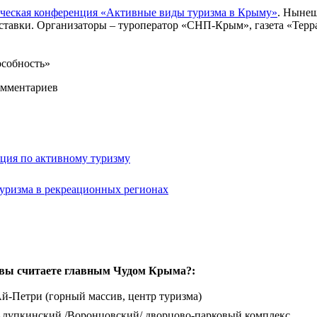
ическая конференция «Активные виды туризма в Крыму»
. Нынеш
ыставки. Организаторы – туроператор «СНП-Крым», газета «Терр
особность»
омментариев
ция по активному туризму
туризма в рекреационных регионах
вы считаете главным Чудом Крыма?:
й-Петри (горный массив, центр туризма)
лупкинский /Воронцовский/ дворцово-парковый комплекс