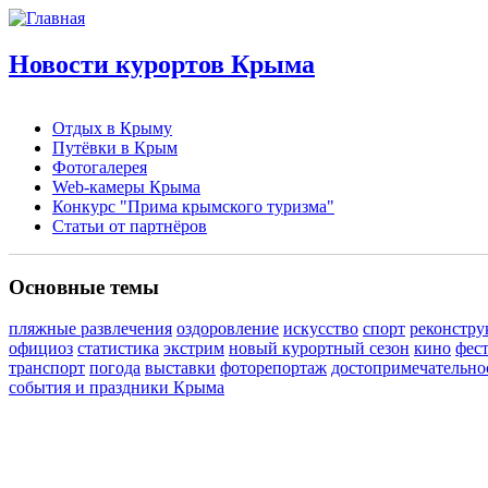
Новости курортов Крыма
Отдых в Крыму
Путёвки в Крым
Фотогалерея
Web-камеры Крыма
Конкурс "Прима крымского туризма"
Статьи от партнёров
Основные темы
пляжные развлечения
оздоровление
искусство
спорт
реконстру
официоз
статистика
экстрим
новый курортный сезон
кино
фес
транспорт
погода
выставки
фоторепортаж
достопримечательно
события и праздники Крыма