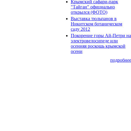
Крымский сафари-парк
"Тайган" официально
открылся (ФОТО)
Выставка тюльпанов в
Никитском ботаническом
саду 2012
Покорение горы Ай-Петри на
электровелосипеде или
осенняя роскошь крымской
осени
подробне