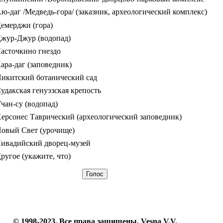
ю-даг /Медведь-гора/ (заказник, археологический комплекс)
емерджи (гора)
жур-Джур (водопад)
асточкино гнездо
ара-даг (заповедник)
икитский ботанический сад
удакская генуэзская крепость
чан-су (водопад)
ерсонес Таврический (археологический заповедник)
овый Свет (урочище)
ивадийский дворец-музей
ругое (укажите, что)
© 1998-2023, Все права защищены, Vesna V.V.