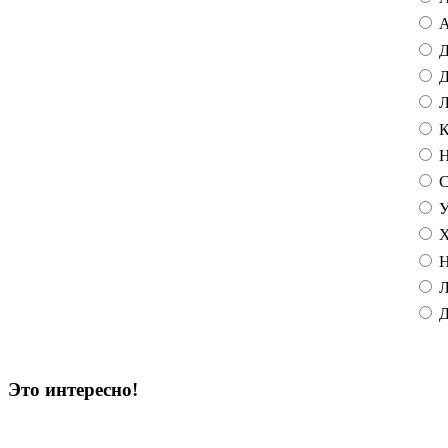
А
Д
Д
Л
К
Н
С
У
Х
Н
Л
Д
Это интересно!