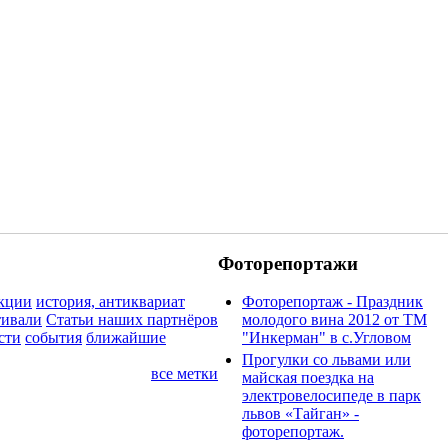
Фоторепортажи
кции
история, антиквариат
Фоторепортаж - Праздник
тивали
Статьи наших партнёров
молодого вина 2012 от ТМ
сти
события
ближайшие
"Инкерман" в с.Угловом
Прогулки cо львами или
все метки
майская поездка на
электровелосипеде в парк
львов «Тайган» -
фоторепортаж.