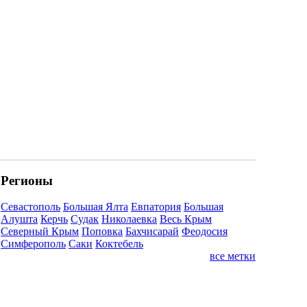
Регионы
Севастополь
Большая Ялта
Евпатория
Большая
Алушта
Керчь
Судак
Николаевка
Весь Крым
Северный Крым
Поповка
Бахчисарай
Феодосия
Симферополь
Саки
Коктебель
все метки