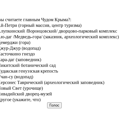
вы считаете главным Чудом Крыма?:
й-Петри (горный массив, центр туризма)
лупкинский /Воронцовский/ дворцово-парковый комплекс
ю-даг /Медведь-гора/ (заказник, археологический комплекс)
емерджи (гора)
жур-Джур (водопад)
асточкино гнездо
ара-даг (заповедник)
икитский ботанический сад
удакская генуэзская крепость
чан-су (водопад)
ерсонес Таврический (археологический заповедник)
овый Свет (урочище)
ивадийский дворец-музей
ругое (укажите, что)