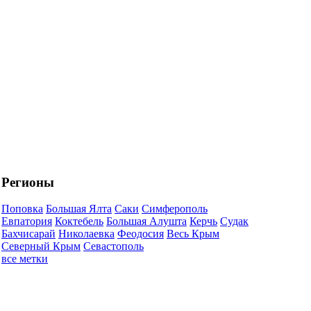
Регионы
Поповка
Большая Ялта
Саки
Симферополь
Евпатория
Коктебель
Большая Алушта
Керчь
Судак
Бахчисарай
Николаевка
Феодосия
Весь Крым
Северный Крым
Севастополь
все метки