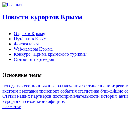
Новости курортов Крыма
Отдых в Крыму
Путёвки в Крым
Фотогалерея
Web-камеры Крыма
Конкурс "Прима крымского туризма"
Статьи от партнёров
Основные темы
погода
искусство
пляжные развлечения
фестивали
спорт
рекон
экстрим
выставки
транспорт
события
статистика
ближайшие со
Статьи наших партнёров
достопримечательности
история, ант
курортный сезон
кино
официоз
все метки