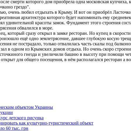
сле смерти которого дом приобрела одна московская купчиха, к
чкино грездо".
 очень любил отдыхать в Крыму. И вот он приобрёл Ласточкино
еативная архитектура которого будет напоминать ему средневек
оял удивительной красоты замок. Фундамент этого строения сос
трясения обвалился в море.
ц, который сразу открыл в замке ресторан. Но купец в скорости
 произошло ещё одно землетрясение, давшее глубокую косую трещ
сения не пострадало, только отвалилась часть скалы под балконо
 зал в одном из Крымских домов отдыха. Но очень скоро строен
сточкиного гнезда и увеличили башню в высоту при помощи че
открыт для общего посещения, в нём располагался ресторан а в
ическим объектом Украины
рукции
урс детского рисунка
нировать как культурно-туристический объект
ло 60 тыс. грн