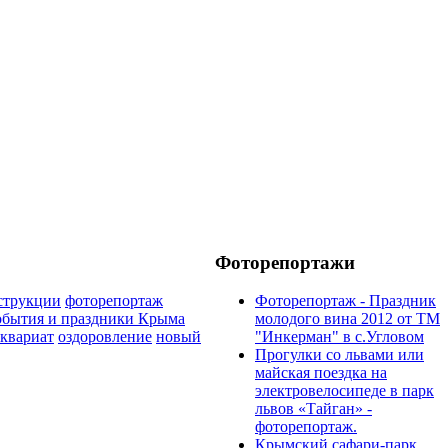
Фоторепортажи
струкции
фоторепортаж
Фоторепортаж - Праздник
бытия и праздники Крыма
молодого вина 2012 от ТМ
иквариат
оздоровление
новый
"Инкерман" в с.Угловом
Прогулки cо львами или
майская поездка на
электровелосипеде в парк
львов «Тайган» -
фоторепортаж.
Крымский сафари-парк