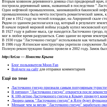
Вторым хозяином деревянного домика стал придворный врач, по
построила деревянный замок, названный в последствии " Ласто
Один нефтяной промышленник, занимавшийся бакинской нефтью,
промышленника была мечта построить романтический замок, кр
И уже в 1912 году на тесной площадке, на Аврориной скале ст
Рядом со зданием располагался сад, который в результате земле
В начале первой мировой войны усадьбу купил московский купе
В 1927 году в районе мыса, где находится Ласточкино грездо,
мог в любое время разрушиться. Само здание во время землетря
В 1930 годы "Ласточкино гнездо" использовали как читальный
В 1986 году Ялтинские конструкторы укрепили сооружение Ла
Полную реконструкцию башни провели в 2002 году. Замок был 
http://kri.su — Новости Крыма
Блог пользователя Moon Fan
Войдите на сайт
для отправки комментариев
Ещё по теме
Ласточкино гнездо признали самым популярным турист
В пятницу "Ласточкино гнездо" откроется после реконст
К 100-летию Ласточкиного гнезда в Крыму проведут конк
Дворец-замок "Ласточкино гнездо" в Ялте будет функцио
Меньше чем за месяц "Ласточкино гнездо" заработало око