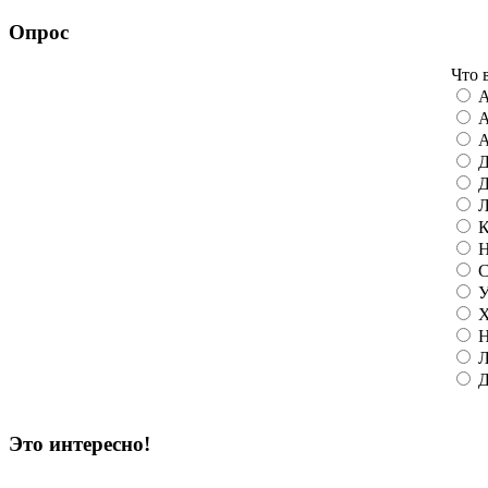
Опрос
Что 
А
А
А
Д
Д
Л
К
Н
С
У
Х
Н
Л
Д
Это интересно!