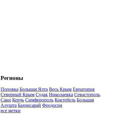
Регионы
Поповка
Большая Ялта
Весь Крым
Евпатория
Северный Крым
Судак
Николаевка
Севастополь
Саки
Керчь
Симферополь
Коктебель
Большая
Алушта
Бахчисарай
Феодосия
все метки