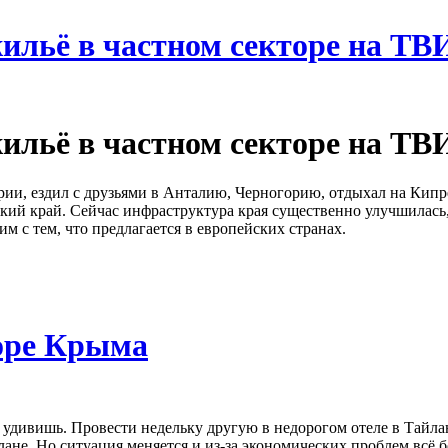
жильё в частном секторе на Т
жильё в частном секторе на Т
рии, ездил с друзьями в Анталию, Черногорию, отдыхал на Кипре
ский край. Сейчас инфраструктура края существенно улучшилас
м с тем, что предлагается в европейских странах.
торе Крыма
удивишь. Провести недельку другую в недорогом отеле в Тайла
лане. Но ситуация меняется и из-за экономических проблем всё