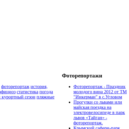
Фоторепортажи
фоторепортаж
история,
Фоторепортаж - Праздник
официоз
статистика
погода
молодого вина 2012 от ТМ
 курортный сезон
пляжные
"Инкерман" в с.Угловом
Прогулки cо львами или
майская поездка на
электровелосипеде в парк
львов «Тайган» -
фоторепортаж.
Крымский сафари-парк