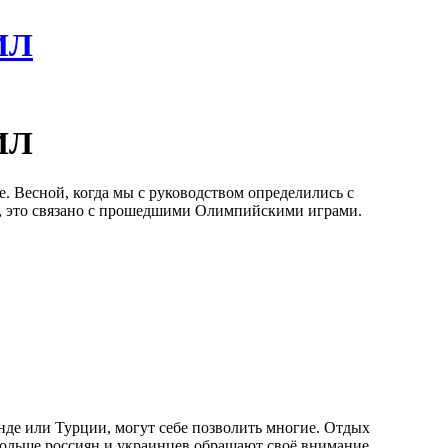
ВИЛ
ВИЛ
. Весной, когда мы с руководством определились с
ь, это связано с прошедшими Олимпийскими играми.
нде или Турции, могут себе позволить многие. Отдых
 больше россиян и украинцев обращают своё внимание