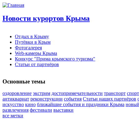
Новости курортов Крыма
Отдых в Крыму
Путёвки в Крым
Фотогалерея
Web-камеры Крыма
Конкурс "Прима крымского туризма"
Статьи от партнёров
Основные темы
оздоровление
экстрим
достопримечательности
транспорт
спорт
антиквариат
реконструкции
события
Статьи наших партнёров
искусство
кино
ближайшие события и праздники Крыма
новый
развлечения
фестивали
выставки
все метки