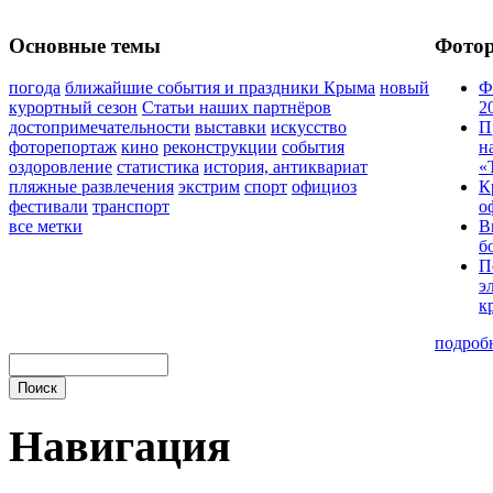
Основные темы
Фото
погода
ближайшие события и праздники Крыма
новый
Ф
курортный сезон
Статьи наших партнёров
2
достопримечательности
выставки
искусство
П
фоторепортаж
кино
реконструкции
события
н
оздоровление
статистика
история, антиквариат
«
пляжные развлечения
экстрим
спорт
официоз
К
фестивали
транспорт
о
все метки
В
б
П
э
к
подроб
Навигация