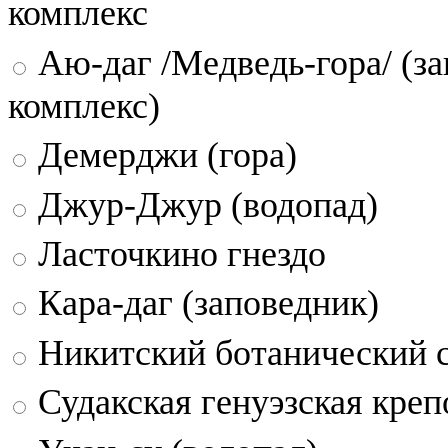
комплекс
Аю-даг /Медведь-гора/ (за
комплекс)
Демерджи (гора)
Джур-Джур (водопад)
Ласточкино гнездо
Кара-даг (заповедник)
Никитский ботанический 
Судакская генуэзская креп