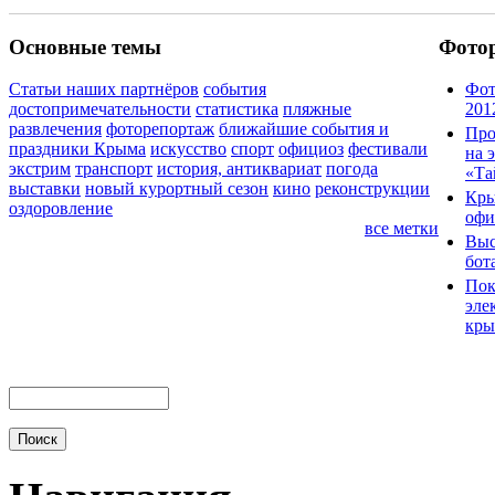
Основные темы
Фото
Статьи наших партнёров
события
Фот
достопримечательности
статистика
пляжные
201
развлечения
фоторепортаж
ближайшие события и
Про
праздники Крыма
искусство
спорт
официоз
фестивали
на 
экстрим
транспорт
история, антиквариат
погода
«Та
выставки
новый курортный сезон
кино
реконструкции
Кры
оздоровление
офи
все метки
Выс
бот
Пок
эле
кры