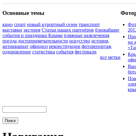
Основные темы
Фото
кино
спорт
новый курортный сезон
транспорт
Фот
выставки
экстрим
Статьи наших партнёров
ближайшие
201
события и праздники Крыма
пляжные развлечения
Про
погода
достопримечательности
искусство
история,
на 
антиквариат
официоз
реконструкции
фоторепортаж
«Та
оздоровление
статистика
события
фестивали
Кры
все метки
офи
Выс
бот
Пок
эле
кры