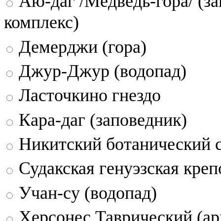
Аю-даг /Медведь-гора/ (за
комплекс)
Демерджи (гора)
Джур-Джур (водопад)
Ласточкино гнездо
Кара-даг (заповедник)
Никитский ботанический 
Судакская генуэзская креп
Учан-су (водопад)
Херсонес Таврический (ар