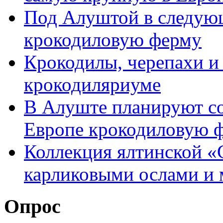
Под Алуштой в следую
крокодиловую ферму
Крокодилы, черепахи и
крокодиляриуме
В Алуште планируют со
Европе крокодиловую 
Коллекция ялтинской «
карликовыми ослами и
Опрос