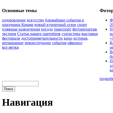
Основные темы
Фото
оздоровление
искусство
ближайшие события и
Ф
праздники Крыма
новый курортный сезон
спорт
2
пляжные развлечения
погода
транспорт
фоторепортаж
П
экстрим
Статьи наших партнёров
статистика
выставки
н
фестивали
достопримечательности
кино
история,
«
антиквариат
реконструкции
события
официоз
К
все метки
о
В
б
П
э
к
подроб
Навигация