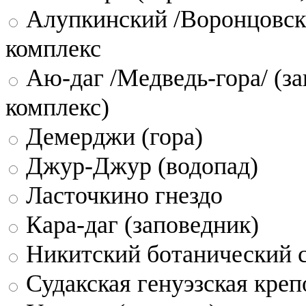
Алупкинский /Воронцовск
комплекс
Аю-даг /Медведь-гора/ (за
комплекс)
Демерджи (гора)
Джур-Джур (водопад)
Ласточкино гнездо
Кара-даг (заповедник)
Никитский ботанический 
Судакская генуэзская креп