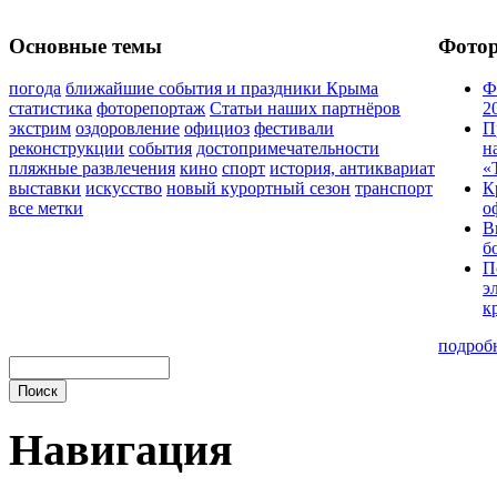
Основные темы
Фото
погода
ближайшие события и праздники Крыма
Ф
статистика
фоторепортаж
Статьи наших партнёров
2
экстрим
оздоровление
официоз
фестивали
П
реконструкции
события
достопримечательности
н
пляжные развлечения
кино
спорт
история, антиквариат
«
выставки
искусство
новый курортный сезон
транспорт
К
все метки
о
В
б
П
э
к
подроб
Навигация