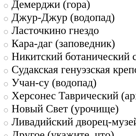
Демерджи (гора)
Джур-Джур (водопад)
Ласточкино гнездо
Кара-даг (заповедник)
Никитский ботанический 
Судакская генуэзская креп
Учан-су (водопад)
Херсонес Таврический (ар
Новый Свет (урочище)
Ливадийский дворец-музе
Другое (укажите, что)