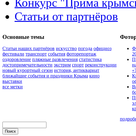
Конкурс "Прима крымск
Статьи от партнёров
Основные темы
Фото
Статьи наших партнёров
искусство
погода
официоз
Ф
фестивали
транспорт
события
фоторепортаж
2
оздоровление
пляжные развлечения
статистика
П
достопримечательности
экстрим
спорт
реконструкции
н
новый курортный сезон
история, антиквариат
«
ближайшие события и праздники Крыма
кино
К
выставки
о
все метки
В
б
П
э
к
подроб