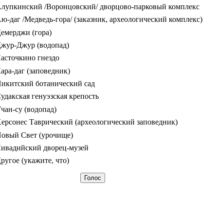
лупкинский /Воронцовский/ дворцово-парковый комплекс
ю-даг /Медведь-гора/ (заказник, археологический комплекс)
емерджи (гора)
жур-Джур (водопад)
асточкино гнездо
ара-даг (заповедник)
икитский ботанический сад
удакская генуэзская крепость
чан-су (водопад)
ерсонес Таврический (археологический заповедник)
овый Свет (урочище)
ивадийский дворец-музей
ругое (укажите, что)