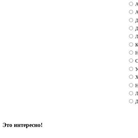
А
А
Д
Д
Л
К
Н
С
У
Х
Н
Л
Д
Это интересно!