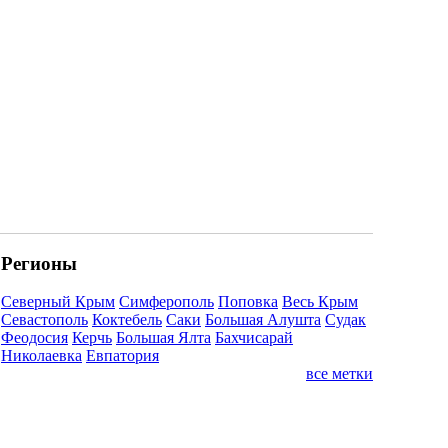
Регионы
Северный Крым
Симферополь
Поповка
Весь Крым
Севастополь
Коктебель
Саки
Большая Алушта
Судак
Феодосия
Керчь
Большая Ялта
Бахчисарай
Николаевка
Евпатория
все метки