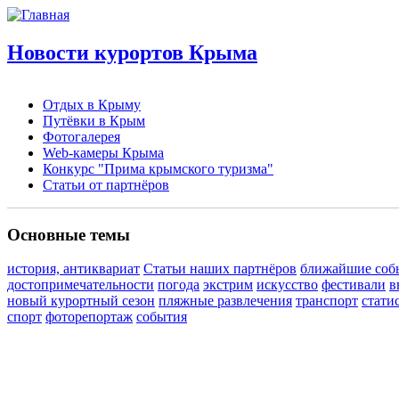
Новости курортов Крыма
Отдых в Крыму
Путёвки в Крым
Фотогалерея
Web-камеры Крыма
Конкурс "Прима крымского туризма"
Статьи от партнёров
Основные темы
история, антиквариат
Статьи наших партнёров
ближайшие соб
достопримечательности
погода
экстрим
искусство
фестивали
в
новый курортный сезон
пляжные развлечения
транспорт
стати
спорт
фоторепортаж
события