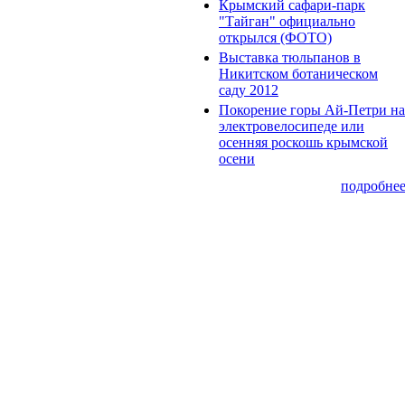
Крымский сафари-парк
"Тайган" официально
открылся (ФОТО)
Выставка тюльпанов в
Никитском ботаническом
саду 2012
Покорение горы Ай-Петри на
электровелосипеде или
осенняя роскошь крымской
осени
подробне