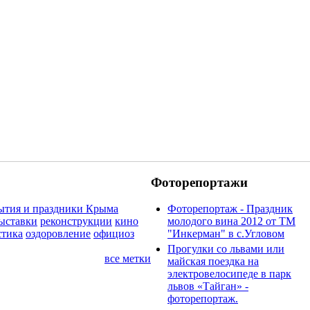
Фоторепортажи
ытия и праздники Крыма
Фоторепортаж - Праздник
ыставки
реконструкции
кино
молодого вина 2012 от ТМ
стика
оздоровление
официоз
"Инкерман" в с.Угловом
Прогулки cо львами или
все метки
майская поездка на
электровелосипеде в парк
львов «Тайган» -
фоторепортаж.