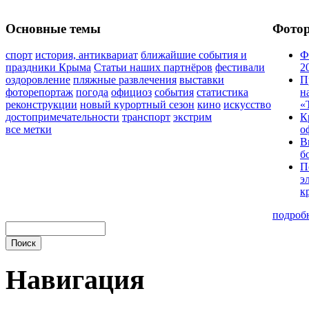
Основные темы
Фото
спорт
история, антиквариат
ближайшие события и
Ф
праздники Крыма
Статьи наших партнёров
фестивали
2
оздоровление
пляжные развлечения
выставки
П
фоторепортаж
погода
официоз
события
статистика
н
реконструкции
новый курортный сезон
кино
искусство
«
достопримечательности
транспорт
экстрим
К
все метки
о
В
б
П
э
к
подроб
Навигация