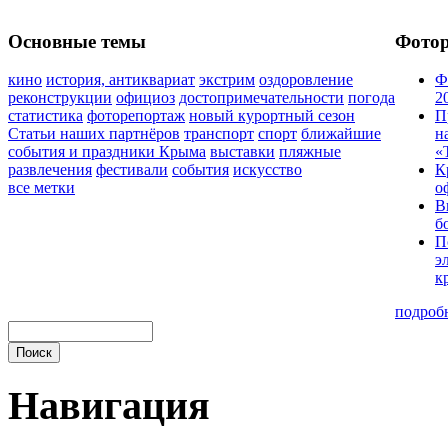
Основные темы
Фото
кино
история, антиквариат
экстрим
оздоровление
Ф
реконструкции
официоз
достопримечательности
погода
2
статистика
фоторепортаж
новый курортный сезон
П
Статьи наших партнёров
транспорт
спорт
ближайшие
н
события и праздники Крыма
выставки
пляжные
«
развлечения
фестивали
события
искусство
К
все метки
о
В
б
П
э
к
подроб
Навигация