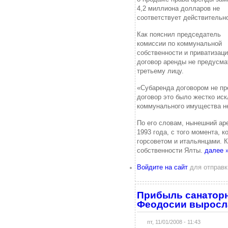
4,2 миллиона долларов не
соответствует действительно
Как пояснил председатель
комиссии по коммунальной
собственности и приватизаци
договор аренды не предусма
третьему лицу.
«Субаренда договором не пре
договор это было жестко иск
коммунального имущества не
По его словам, нынешний ар
1993 года, с того момента, 
горсоветом и итальянцами. К
собственности Ялты.
далее 
Войдите на сайт
для отправк
Прибыль санаторн
Феодосии выросла
пт, 11/01/2008 - 11:43