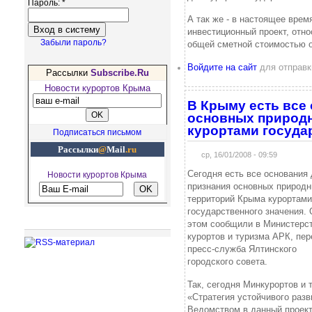
Пароль:
*
А так же - в настоящее врем
инвестиционный проект, отно
Забыли пароль?
общей сметной стоимостью о
Войдите на сайт
для отправк
Рассылки
Subscribe.Ru
Новости курортов Крыма
В Крыму есть все
основных природ
курортами госуда
Подписаться письмом
Рассылки
@
Mail
.ru
ср, 16/01/2008 - 09:59
Сегодня есть все основания
Новости курортов Крыма
признания основных природ
территорий Крыма курортами
государственного значения. 
Рекомендуем посетить
этом сообщили в Министерс
курортов и туризма АРК, пер
пресс-служба Ялтинского
городского совета.
Так, сегодня Минкурортов и 
«Стратегия устойчивого разв
Ведомством в данный проект