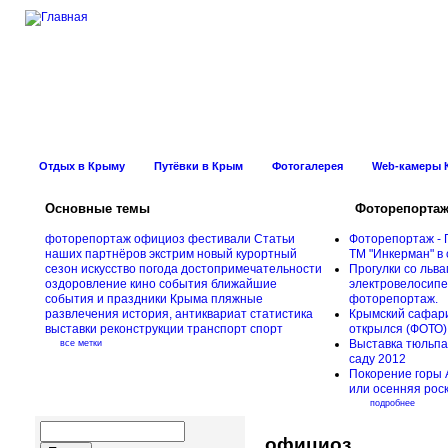
Новости Курорт
Отдых в Крыму
Путёвки в Крым
Фотогалерея
Web-камеры 
Основные темы
Фоторепорта
фоторепортаж
официоз
фестивали
Статьи
Фоторепортаж - 
наших партнёров
экстрим
новый курортный
ТМ "Инкерман" в 
сезон
искусство
погода
достопримечательности
Прогулки cо льва
оздоровление
кино
события
ближайшие
электровелосипед
события и праздники Крыма
пляжные
фоторепортаж.
развлечения
история, антиквариат
статистика
Крымский сафари
выставки
реконструкции
транспорт
спорт
открылся (ФОТО)
Выставка тюльпа
все метки
саду 2012
Покорение горы 
или осенняя рос
подробнее
официоз