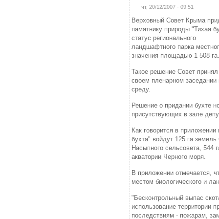
чт, 20/12/2007 - 09:51
Верховный Совет Крыма при
памятнику природы "Тихая бу
статус регионального
ландшафтного парка местно
значения площадью 1 508 га
Такое решение Совет принял
своем пленарном заседании 
среду.
Решение о придании бухте но
присутствующих в зале депу
Как говорится в приложении
бухта" войдут 125 га земель
Насыпного сельсовета, 544 га
акватории Черного моря.
В приложении отмечается, ч
местом биологического и ла
"Бесконтрольный выпас скот
использование территории п
последствиям - пожарам, за