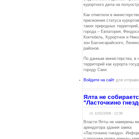
курортного дела на полуостр
Как отметили в министерстве
присвоения статуса курортов
таких природных территорий
города – Евпатория, Феодоси
Коктебель, Курортное и Ник
зон Бахчисарайского, Ленинс
районов.
По данным министерства, в 
территорий как курорта госу
городу Саки.
Войдите на сайт
для отправк
Ялта не собираетс
"Ласточкино гнезд
пт, 11/01/2008 - 12:38
Власти Ялты не намерены м
арендатора здания замка
«Ласточкино гнездо». Инфор
о продаже права аренды зам