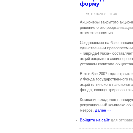
форму
пт, 11/01/2008 - 11:40
Акционеры закрытого акцион
решение о его реорганизации
ответственностью.
Создаваемое на базе пансио
единственным правопреемни
«Таврида-Плаза» составляет
акций закрытого акционерно
уставном капитале общества
В октябре 2007 года строите
у Фонда государственного и
акций ялтинского пансионат
фонда, сконцентрировав так
Компания-владелец планируе
рекреационный комплекс общ
метров.
далее »»
Войдите на сайт
для отправк