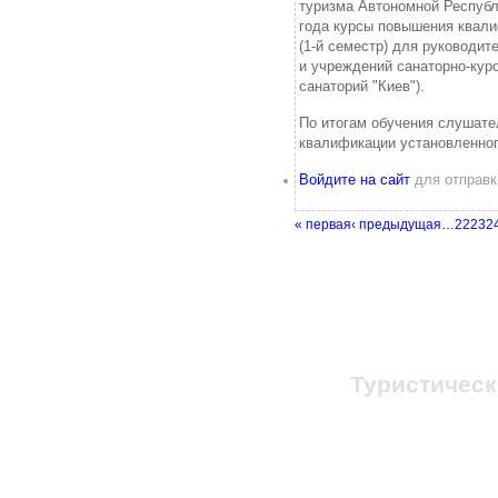
туризма Автономной Республ
года курсы повышения квал
(1-й семестр) для руководит
и учреждений санаторно-куро
санаторий "Киев").
По итогам обучения слушат
квалификации установленног
Войдите на сайт
для отправк
« первая
‹ предыдущая
…
22
23
2
© 1998-2023, Все п
При любом копировании
ссылка на
Туристичес
Администратор 
Заказ путевок и т