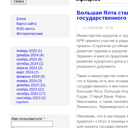
Навигация
Большая Ялта ста
государственного
Блоги
Карта сайта
чт, 17/01/2008 - 12:25
RSS-лента
Фоторепортажи
Министерство курортов и ту
АРК приняло участие в разр
Архив новостей
проекта «Стратегии устойчив
развития туризма и курортов
январь 2025 (1)
декабрь 2024 (4)
Украине» и внесло предложе
ноябрь 2024 (5)
развитию курортного дела в 
октябрь 2024 (1)
указанного документа.
апрель 2024 (2)
март 2024 (7)
Также в министерстве отмет
февраль 2024 (5)
что в Крыму есть все основ
январь 2024 (3)
декабрь 2023 (11)
государственного и местного
ноябрь 2023 (21)
Большая Ялта, Большая Алуш
октябрь 2023 (17)
Судак, Старый Крым, Керчь, 
сентябрь 2023 (2)
Николаевка, а также лечебн
подробнее
Ленинского, Черноморского 
Вход для пользователей
Напомним, что в настоящее 
Имя пользователя:
*
курортах» статус и границы 
для курорта государственног