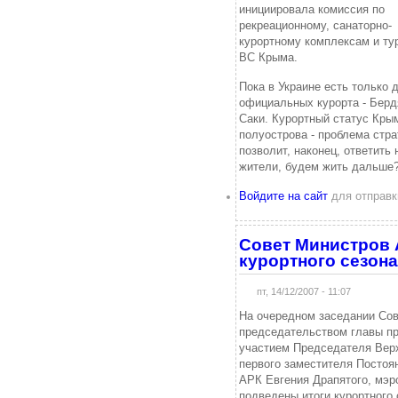
инициировала комиссия по
рекреационному, санаторно-
курортному комплексам и ту
ВС Крыма.
Пока в Украине есть только 
официальных курорта - Берд
Саки. Курортный статус Кры
полуострова - проблема стра
позволит, наконец, ответить 
жители, будем жить дальше
Войдите на сайт
для отправк
Совет Министров 
курортного сезона
пт, 14/12/2007 - 11:07
На очередном заседании Сов
председательством главы пр
участием Председателя Вер
первого заместителя Постоя
АРК Евгения Драпятого, мэр
подведены итоги курортного 