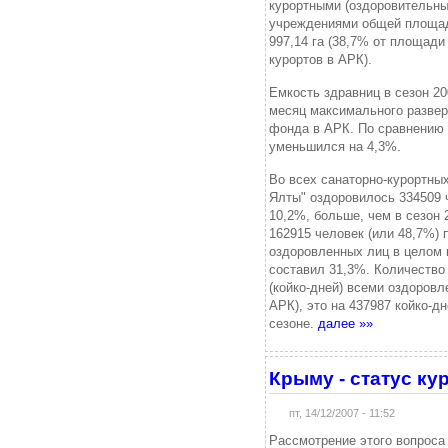
курортными (оздоровительны
учреждениями общей площа
997,14 га (38,7% от площади
курортов в АРК).
Емкость здравниц в сезон 20
месяц максимального развер
фонда в АРК. По сравнению 
уменьшился на 4,3%.
Во всех санаторно-курортны
Ялты" оздоровилось 334509 че
10,2%, больше, чем в сезон 
162915 человек (или 48,7%) 
оздоровленных лиц в целом 
составил 31,3%. Количество
(койко-дней) всеми оздоров
АРК), это на 437987 койко-д
сезоне.
далее »»
Крыму - статус ку
пт, 14/12/2007 - 11:52
Рассмотрение этого вопроса