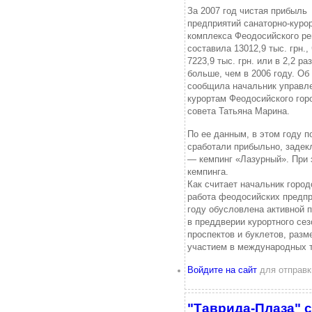
За 2007 год чистая прибыль
предприятий санаторно-куро
комплекса Феодосийского ре
составила 13012,9 тыс. грн., 
7223,9 тыс. грн. или в 2,2 ра
больше, чем в 2006 году. Об
сообщила начальник управл
курортам Феодосийского гор
совета Татьяна Марина.
По ее данным, в этом году п
сработали прибыльно, задек
— кемпинг «Лазурный». При 
кемпинга.
Как считает начальник город
работа феодосийских предпр
году обусловлена активной 
в преддверии курортного се
проспектов и буклетов, раз
участием в международных т
Войдите на сайт
для отправк
"Таврида-Плаза" 