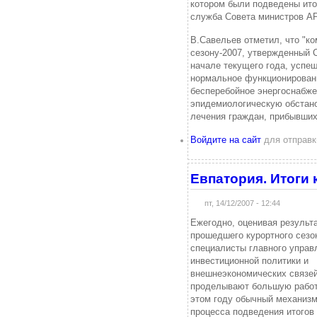
котором были подведены итог
служба Совета министров А
В.Савельев отметил, что "ко
сезону-2007, утвержденный 
начале текущего года, успе
нормальное функционировани
бесперебойное энергоснабже
эпидемиологическую обстано
лечения граждан, прибывших
Войдите на сайт
для отправк
Евпатория. Итоги 
пт, 14/12/2007 - 12:44
Ежегодно, оценивая результ
прошедшего курортного сезо
специалисты главного управ
инвестиционной политики и
внешнеэкономических связе
проделывают большую работ
этом году обычный механиз
процесса подведения итогов